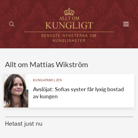
Toggl
navig
SENASTE NYHETERNA OM
KUNGLIGHETER
HEM
Allt om Mattias Wikström
KUNGAFAMILJEN
KUNGAFAMILJEN
Avslöjat: Sofias syster får lyxig bostad
UTLÄNDSKT
av kungen
KÄNDISAR
VÄRLDENS KUNGAHUS
Hetast just nu
Svenska kungahuset
REDAKTION
Brittiska kungahuset