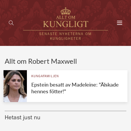
Toggl
navig
SENASTE NYHETERNA OM
KUNGLIGHETER
HEM
Allt om Robert Maxwell
KUNGAFAMILJEN
KUNGAFAMILJEN
Epstein besatt av Madeleine: "Älskade
UTLÄNDSKT
hennes fötter!"
KÄNDISAR
VÄRLDENS KUNGAHUS
Hetast just nu
Svenska kungahuset
REDAKTION
Brittiska kungahuset