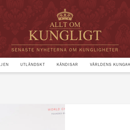
SENASTE NYHETERNA OM KUNGLIGHETER
LJEN
UTLÄNDSKT
KÄNDISAR
VÄRLDENS KUNGA