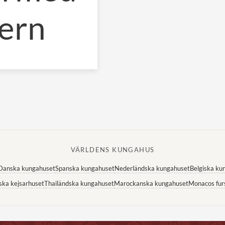
ern
VÄRLDENS KUNGAHUS
Danska kungahuset
Spanska kungahuset
Nederländska kungahuset
Belgiska ku
ska kejsarhuset
Thailändska kungahuset
Marockanska kungahuset
Monacos fur