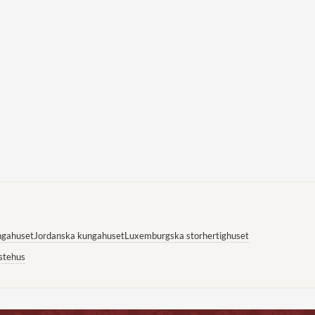
ngahuset
Jordanska kungahuset
Luxemburgska storhertighuset
stehus