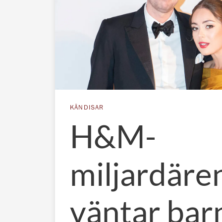
KÄNDISAR
H&M-
miljardäre
väntar bar