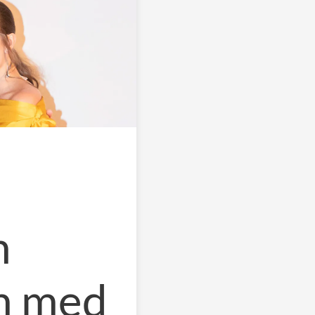
n
n med