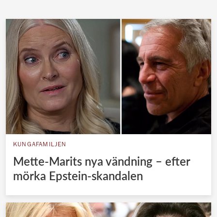
Norska kungahuset
Danska kungahuset
Spanska kungahuset
Nederländska kungahuset
Belgiska kungahuset
Jordanska kungahuset
Luxemburgska storhertighuset
Japanska kejsarhuset
KUNGAFAMILJEN
Thailändska kungahuset
Mette-Marits nya vändning – efter
Marockanska kungahuset
mörka Epstein-skandalen
Monacos furstehus