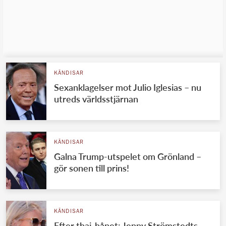
KÄNDISAR
Sexanklagelser mot Julio Iglesias – nu
utreds världsstjärnan
KÄNDISAR
Galna Trump-utspelet om Grönland –
gör sonen till prins!
KÄNDISAR
Efter thai-hånet: Jenny Strömstedts