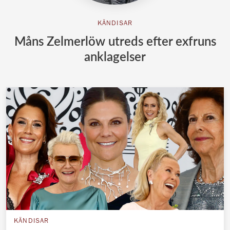
KÄNDISAR
Måns Zelmerlöw utreds efter exfruns
anklagelser
KÄNDISAR