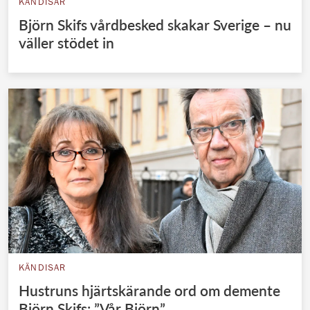
KÄNDISAR
Björn Skifs vårdbesked skakar Sverige – nu
väller stödet in
KÄNDISAR
Hustruns hjärtskärande ord om demente
Björn Skifs: ”Vår Björn”