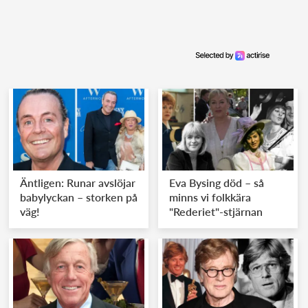
Äntligen: Runar avslöjar
Eva Bysing död – så
babylyckan – storken på
minns vi folkkära
väg!
"Rederiet"-stjärnan