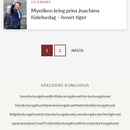
UTLÄNDSKT
Mystiken kring prins Joachims
födelsedag – hovet tiger
1
2
NÄSTA
VÄRLDENS KUNGAHUS
Svenska kungahuset
Brittiska kungahuset
Norska kungahuset
Danska kungahuset
Spanska kungahuset
Nederländska kungahuset
Belgiska kungahuset
Jordanska kungahuset
Luxemburgska storhertighuset
Japanska kejsarhuset
Thailändska kungahuset
Marockanska kungahuset