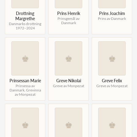
Drottning
Prins Henrik
Prins Joachim
Margrethe
Prinsgemål av
Prins av Danmark
Danmark
Danmarks drottning
1972–2024
♚
♚
♚
Prinsessan Marie
Greve Nikolai
Greve Felix
Prinsessa av
Greve av Monpezat
Greve av Monpezat
Danmark, Grevinna
av Monpezat
♚
♚
♚