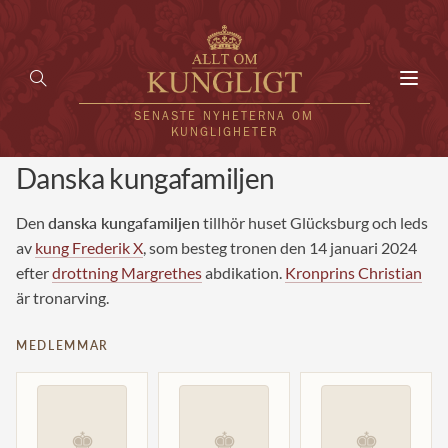
Toggl
navig
SENASTE NYHETERNA OM
KUNGLIGHETER
Danska kungafamiljen
HEM
Den
danska kungafamiljen
tillhör huset Glücksburg och leds
KUNGAFAMILJEN
av
kung Frederik X
, som besteg tronen den 14 januari 2024
efter
drottning Margrethes
abdikation.
Kronprins Christian
UTLÄNDSKT
är tronarving.
KÄNDISAR
MEDLEMMAR
VÄRLDENS KUNGAHUS
Svenska kungahuset
REDAKTION
♚
♚
♚
Brittiska kungahuset