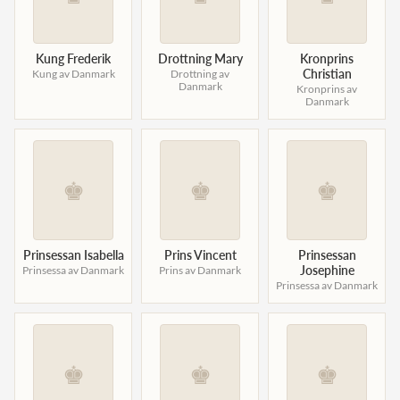
Norska kungahuset
Kung Frederik
Drottning Mary
Kronprins
Danska kungahuset
Christian
Kung av Danmark
Drottning av
Danmark
Kronprins av
Spanska kungahuset
Danmark
Nederländska kungahuset
Belgiska kungahuset
♚
♚
♚
Jordanska kungahuset
Luxemburgska storhertighuset
Japanska kejsarhuset
Prinsessan Isabella
Prins Vincent
Prinsessan
Josephine
Prinsessa av Danmark
Prins av Danmark
Thailändska kungahuset
Prinsessa av Danmark
Marockanska kungahuset
Monacos furstehus
♚
♚
♚