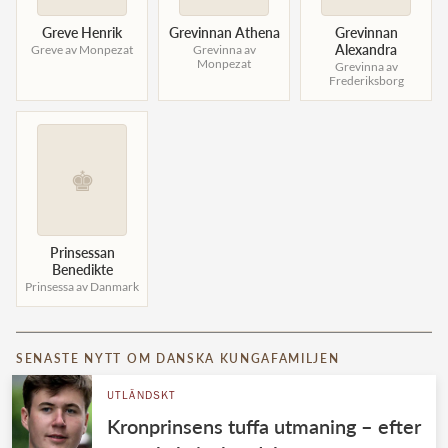
Greve Henrik
Grevinnan Athena
Grevinnan
Alexandra
Greve av Monpezat
Grevinna av
Monpezat
Grevinna av
Frederiksborg
♚
Prinsessan
Benedikte
Prinsessa av Danmark
SENASTE NYTT OM DANSKA KUNGAFAMILJEN
UTLÄNDSKT
Kronprinsens tuffa utmaning – efter