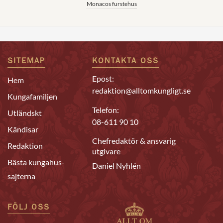
Monacos furstehus
SITEMAP
KONTAKTA OSS
Epost:
Hem
redaktion@alltomkungligt.se
Kungafamiljen
Telefon:
Utländskt
08-611 90 10
Kändisar
Chefredaktör & ansvarig
Redaktion
utgivare
Bästa kungahus-
Daniel Nyhlén
sajterna
FÖLJ OSS