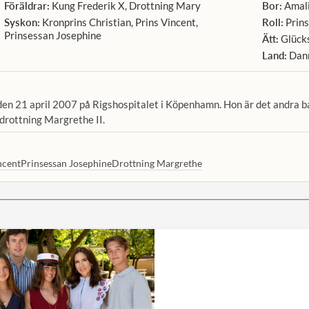
Föräldrar:
Kung Frederik X, Drottning Mary
Bor:
Amali
Syskon:
Kronprins Christian, Prins Vincent,
Roll:
Prins
Prinsessan Josephine
Ätt:
Glück
Land:
Dan
en 21 april 2007 på Rigshospitalet i Köpenhamn. Hon är det andra ba
 drottning Margrethe II.
ncent
Prinsessan Josephine
Drottning Margrethe