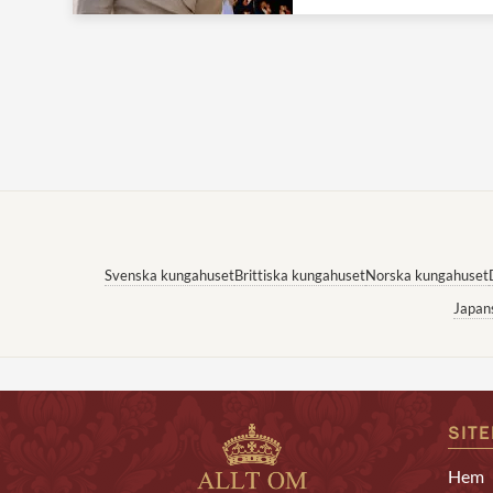
Svenska kungahuset
Brittiska kungahuset
Norska kungahuset
Japan
SIT
Hem