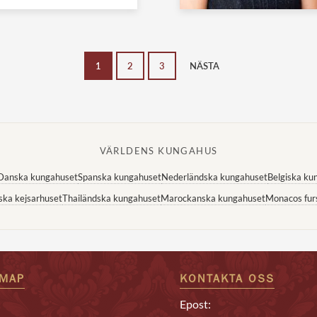
1
2
3
NÄSTA
VÄRLDENS KUNGAHUS
Danska kungahuset
Spanska kungahuset
Nederländska kungahuset
Belgiska ku
ska kejsarhuset
Thailändska kungahuset
Marockanska kungahuset
Monacos fur
EMAP
KONTAKTA OSS
Epost: