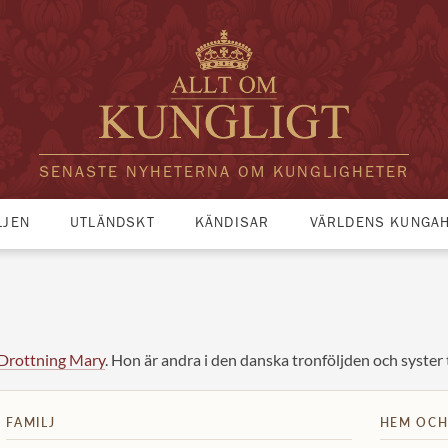
SENASTE NYHETERNA OM KUNGLIGHETER
LJEN
UTLÄNDSKT
KÄNDISAR
VÄRLDENS KUNGA
Drottning Mary
. Hon är andra i den danska tronföljden och syster t
FAMILJ
HEM OCH