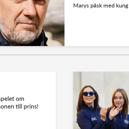
Marys påsk med kung Fr
spelet om
nen till prins!