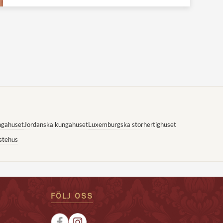
ngahuset
Jordanska kungahuset
Luxemburgska storhertighuset
stehus
FÖLJ OSS