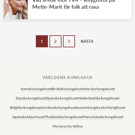
Mette-Marit får folk att rasa
1
2
3
NÄSTA
VÄRLDENS KUNGAHUS
Svenska kungahuset
Brittiska kungahuset
Norska kungahuset
Danska kungahuset
Spanska kungahuset
Nederländska kungahuset
Belgiska kungahuset
Jordanska kungahuset
Luxemburgska storhertighuset
Japanska kejsarhuset
Thailändska kungahuset
Marockanska kungahuset
Monacos furstehus