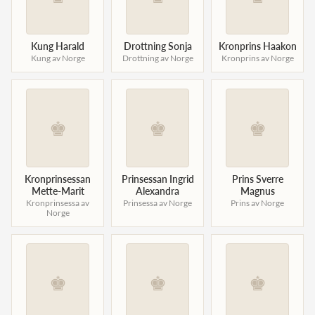
Norska kungahuset
Kung Harald
Drottning Sonja
Kronprins Haakon
Danska kungahuset
Kung av Norge
Drottning av Norge
Kronprins av Norge
Spanska kungahuset
Nederländska kungahuset
♚
♚
♚
Belgiska kungahuset
Jordanska kungahuset
Luxemburgska storhertighuset
Kronprinsessan
Prinsessan Ingrid
Prins Sverre
Mette-Marit
Alexandra
Magnus
Japanska kejsarhuset
Kronprinsessa av
Prinsessa av Norge
Prins av Norge
Norge
Thailändska kungahuset
Marockanska kungahuset
Monacos furstehus
♚
♚
♚