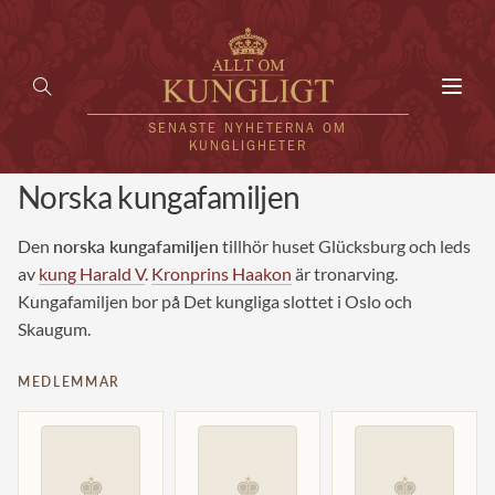
Toggl
navig
SENASTE NYHETERNA OM
KUNGLIGHETER
Norska kungafamiljen
HEM
Den
norska kungafamiljen
tillhör huset Glücksburg och leds
KUNGAFAMILJEN
av
kung Harald V
.
Kronprins Haakon
är tronarving.
Kungafamiljen bor på Det kungliga slottet i Oslo och
UTLÄNDSKT
Skaugum.
KÄNDISAR
MEDLEMMAR
VÄRLDENS KUNGAHUS
Svenska kungahuset
REDAKTION
♚
♚
♚
Brittiska kungahuset