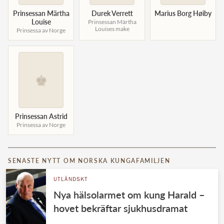
Prinsessan Märtha
Durek Verrett
Marius Borg Høiby
Louise
Prinsessan Märtha
Louises make
Prinsessa av Norge
♚
Prinsessan Astrid
Prinsessa av Norge
SENASTE NYTT OM NORSKA KUNGAFAMILJEN
UTLÄNDSKT
Nya hälsolarmet om kung Harald –
hovet bekräftar sjukhusdramat