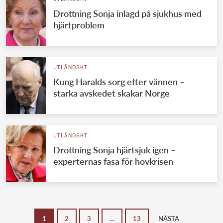
Drottning Sonja inlagd på sjukhus med
hjärtproblem
UTLÄNDSKT
Kung Haralds sorg efter vännen –
starka avskedet skakar Norge
UTLÄNDSKT
Drottning Sonja hjärtsjuk igen –
experternas fasa för hovkrisen
1
2
3
…
13
NÄSTA