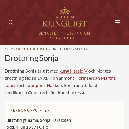
Toggl
navig
SENASTE NYHETERNA OM
KUNGLIGHETER
NORSKA KUNGAHUSET
› DROTTNING SONJA
Drottning Sonja
HEM
KUNGAFAMILJEN
Drottning Sonja
är gift med
kung Harald V
och Norges
drottning sedan 1991. Hon är mor till
prinsessan Märtha
UTLÄNDSKT
Louise
och
kronprins Haakon
. Sonja är utbildad
textilkonstnär och ett känt konstintresse.
KÄNDISAR
VÄRLDENS KUNGAHUS
PERSONUPPGIFTER
Svenska kungahuset
Fullständigt namn:
Sonja Haraldsen
REDAKTION
Född:
4 juli 1937 i Oslo
Brittiska kungahuset