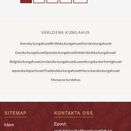
VÄRLDENS KUNGAHUS
Svenska kungahuset
Brittiska kungahuset
Norska kungahuset
Danska kungahuset
Spanska kungahuset
Nederländska kungahuset
Belgiska kungahuset
Jordanska kungahuset
Luxemburgska storhertighuset
Japanska kejsarhuset
Thailändska kungahuset
Marockanska kungahuset
Monacos furstehus
SITEMAP
KONTAKTA OSS
Epost:
Hem
redaktion@alltomkungligt.se