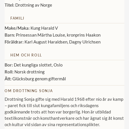
Titel:
Drottning av Norge
Norska kungahuset
FAMILJ
Danska kungahuset
Make/Maka:
Kung Harald V
Spanska kungahuset
Barn:
Prinsessan Märtha Louise, kronprins Haakon
Nederländska kungahuset
Föräldrar:
Karl August Haraldsen, Dagny Ulrichsen
Belgiska kungahuset
HEM OCH ROLL
Jordanska kungahuset
Bor:
Det kungliga slottet, Oslo
Luxemburgska storhertighuset
Roll:
Norsk drottning
Ätt:
Glücksburg genom giftermål
Japanska kejsarhuset
Thailändska kungahuset
OM DROTTNING SONJA
Drottning Sonja gifte sig med Harald 1968 efter nio år av kamp
Marockanska kungahuset
– paret fick till slut kungafamiljens och riksdagens
Monacos furstehus
godkännande trots att hon var borgerlig. Hon är utbildad
textilkonstnär och konsthantverkare och har ägnat sig åt konst
och kultur vid sidan av sina representationsplikter.