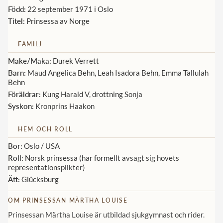
Född:
22 september 1971 i Oslo
Norska kungahuset
Titel:
Prinsessa av Norge
Danska kungahuset
FAMILJ
Spanska kungahuset
Make/Maka:
Durek Verrett
Nederländska kungahuset
Barn:
Maud Angelica Behn, Leah Isadora Behn, Emma Tallulah
Behn
Belgiska kungahuset
Föräldrar:
Kung Harald V, drottning Sonja
Jordanska kungahuset
Syskon:
Kronprins Haakon
Luxemburgska storhertighuset
HEM OCH ROLL
Japanska kejsarhuset
Bor:
Oslo / USA
Thailändska kungahuset
Roll:
Norsk prinsessa (har formellt avsagt sig hovets
representationsplikter)
Marockanska kungahuset
Ätt:
Glücksburg
Monacos furstehus
OM PRINSESSAN MÄRTHA LOUISE
Prinsessan Märtha Louise är utbildad sjukgymnast och rider.