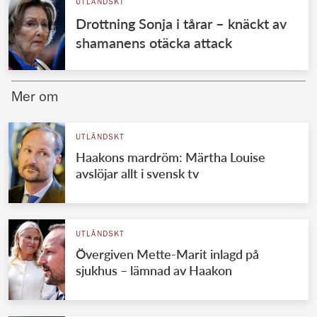
UTLÄNDSKT
Drottning Sonja i tårar – knäckt av
shamanens otäcka attack
Mer om
UTLÄNDSKT
Haakons mardröm: Märtha Louise
avslöjar allt i svensk tv
UTLÄNDSKT
Övergiven Mette-Marit inlagd på
sjukhus – lämnad av Haakon