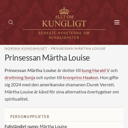
Toggl
navig
SENASTE NYHETERNA OM
KUNGLIGHETER
NORSKA KUNGAHUSET
› PRINSESSAN MÄRTHA LOUISE
Prinsessan Märtha Louise
HEM
KUNGAFAMILJEN
Prinsessan Märtha Louise
är dotter till
kung Harald V
och
drottning Sonja
och syster till
kronprins Haakon
. Hon gifte
UTLÄNDSKT
sig 2024 med den amerikanske shamanen Durek Verrett.
Märtha Louise är känd för sina alternativa övertygelser om
KÄNDISAR
spiritualitet.
VÄRLDENS KUNGAHUS
PERSONUPPGIFTER
Svenska kungahuset
REDAKTION
Fullständigt namn:
Märtha Louise
Brittiska kungahuset