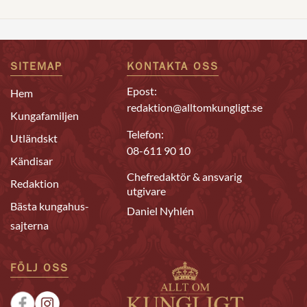
SITEMAP
KONTAKTA OSS
Epost:
Hem
redaktion@alltomkungligt.se
Kungafamiljen
Telefon:
Utländskt
08-611 90 10
Kändisar
Chefredaktör & ansvarig
Redaktion
utgivare
Bästa kungahus-
Daniel Nyhlén
sajterna
FÖLJ OSS