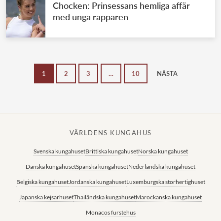
Chocken: Prinsessans hemliga affär
med unga rapparen
1
2
3
…
10
NÄSTA
VÄRLDENS KUNGAHUS
Svenska kungahuset
Brittiska kungahuset
Norska kungahuset
Danska kungahuset
Spanska kungahuset
Nederländska kungahuset
Belgiska kungahuset
Jordanska kungahuset
Luxemburgska storhertighuset
Japanska kejsarhuset
Thailändska kungahuset
Marockanska kungahuset
Monacos furstehus