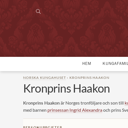
HEM
KUNGAFAMI
NORSKA KUNGAHUSET
› KRONPRINS HAAKON
Kronprins Haakon
Kronprins Haakon
är Norges tronföljare och son till
k
med barnen
prinsessan Ingrid Alexandra
och prins Sv
PERSONUPPGIFTER