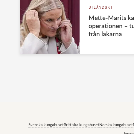
UTLÄNDSKT
Mette-Marits ka
operationen – t
från läkarna
Svenska kungahuset
Brittiska kungahuset
Norska kungahuset
Japan