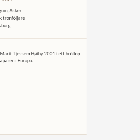
um, Asker
 tronföljare
sburg
-Marit Tjessem Høiby 2001 i ett bröllop
gaparen i Europa.