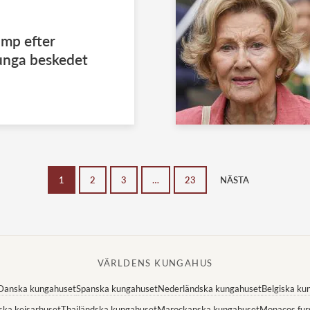
mp efter
unga beskedet
1
2
3
…
23
NÄSTA
VÄRLDENS KUNGAHUS
Danska kungahuset
Spanska kungahuset
Nederländska kungahuset
Belgiska ku
ska kejsarhuset
Thailändska kungahuset
Marockanska kungahuset
Monacos fur