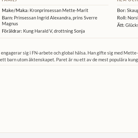
Make/Maka:
Kronprinsessan Mette-Marit
Bor:
Skaug
Barn:
Prinsessan Ingrid Alexandra, prins Sverre
Roll:
Norsk
Magnus
Ätt:
Glück
Föräldrar:
Kung Harald V, drottning Sonja
engagerar sig i FN-arbete och global hälsa. Han gifte sig med Mette
e ett barn utom äktenskapet. Paret är nu ett av de mest populära kun