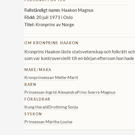
Fullständigt namn:
Haakon Magnus
Född:
20 juli 1973 i Oslo
Titel:
Kronprins av Norge
OM KRONPRINS HAAKON
Kronprins Haakon läste statsvetenskap och folkrätt och 
som var kontroversiellt till en början eftersom hon had
MAKE/MAKA
Kronprinsessan Mette-Marit
BARN
Prinsessan Ingrid Alexandra
Prins Sverre Magnus
FÖRÄLDRAR
Kung Harald
Drottning Sonja
SYSKON
Prinsessan Märtha Louise