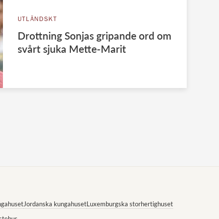
UTLÄNDSKT
Drottning Sonjas gripande ord om
svårt sjuka Mette-Marit
ngahuset
Jordanska kungahuset
Luxemburgska storhertighuset
stehus