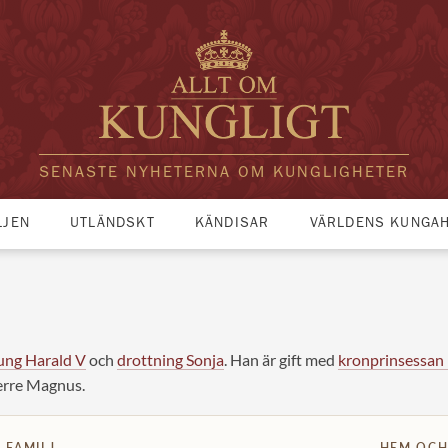
SENASTE NYHETERNA OM KUNGLIGHETER
LJEN
UTLÄNDSKT
KÄNDISAR
VÄRLDENS KUNGA
ung Harald V
och
drottning Sonja
. Han är gift med
kronprinsessan
erre Magnus.
FAMILJ
HEM OCH