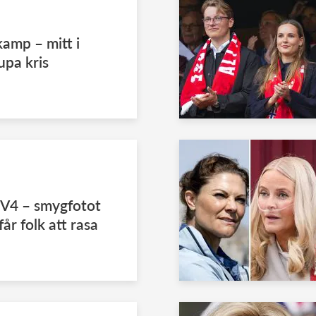
amp – mitt i
upa kris
TV4 – smygfotot
år folk att rasa