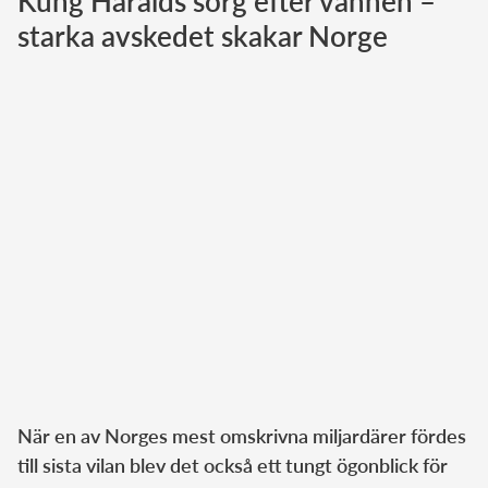
Kung Haralds sorg efter vännen –
starka avskedet skakar Norge
Norska kungahuset
Danska kungahuset
Spanska kungahuset
Nederländska kungahuset
Belgiska kungahuset
Jordanska kungahuset
Luxemburgska storhertighuset
Japanska kejsarhuset
Thailändska kungahuset
Marockanska kungahuset
Monacos furstehus
När en av Norges mest omskrivna miljardärer fördes
till sista vilan blev det också ett tungt ögonblick för