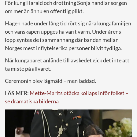
För kung Harald och drottning Sonja handlar sorgen
om mer än ännu en offentlig plikt.
Hagen hade under lång tid rört sig nära kungafamiljen
och vänskapen uppges ha varit varm. Under årens
lopp syntes de i sammanhang där banden mellan
Norges mest inflytelserika personer blivit tydliga.
När kungaparet anlände till avskedet gick det inte att
ta miste på allvaret.
Ceremonin blev lågmäld – men laddad.
LÄS MER:
Mette-Marits otäcka kollaps inför folket –
se dramatiska bilderna