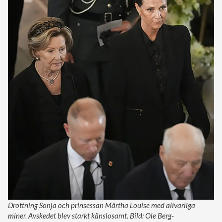
Drottning Sonja och prinsessan Märtha Louise med allvarliga
miner. Avskedet blev starkt känslosamt. Bild: Ole Berg-