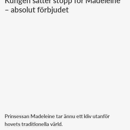
Kungen sätter stopp för Madeleine
– absolut förbjudet
Norska kungahuset
Danska kungahuset
Spanska kungahuset
Nederländska kungahuset
Belgiska kungahuset
Jordanska kungahuset
Luxemburgska storhertighuset
Japanska kejsarhuset
Thailändska kungahuset
Marockanska kungahuset
Monacos furstehus
Prinsessan Madeleine tar ännu ett kliv utanför
hovets traditionella värld.