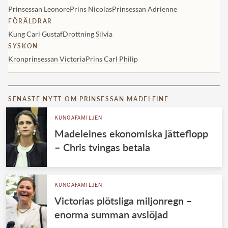
Prinsessan Leonore
Prins Nicolas
Prinsessan Adrienne
FÖRÄLDRAR
Kung Carl Gustaf
Drottning Silvia
SYSKON
Kronprinsessan Victoria
Prins Carl Philip
SENASTE NYTT OM PRINSESSAN MADELEINE
KUNGAFAMILJEN
Madeleines ekonomiska jätteflopp
– Chris tvingas betala
KUNGAFAMILJEN
Victorias plötsliga miljonregn –
enorma summan avslöjad