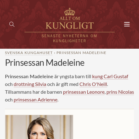
Toggl
navig
SENASTE NYHETERNA OM
KUNGLIGHETER
SVENSKA KUNGAHUSET
› PRINSESSAN MADELEINE
Prinsessan Madeleine
HEM
KUNGAFAMILJEN
Prinsessan Madeleine
är yngsta barn till
kung Carl Gustaf
och
drottning Silvia
och är gift med
Chris O'Neill
.
UTLÄNDSKT
Tillsammans har de barnen
prinsessan Leonore
,
prins Nicolas
och
prinsessan Adrienne
.
KÄNDISAR
VÄRLDENS KUNGAHUS
Svenska kungahuset
REDAKTION
Brittiska kungahuset