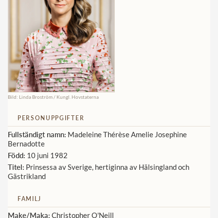
Norska kungahuset
Danska kungahuset
Spanska kungahuset
Nederländska kungahuset
Belgiska kungahuset
Bild: Linda Broström / Kungl. Hovstaterna
Jordanska kungahuset
PERSONUPPGIFTER
Luxemburgska storhertighuset
Fullständigt namn:
Madeleine Thérèse Amelie Josephine
Japanska kejsarhuset
Bernadotte
Thailändska kungahuset
Född:
10 juni 1982
Titel:
Prinsessa av Sverige, hertiginna av Hälsingland och
Marockanska kungahuset
Gästrikland
Monacos furstehus
FAMILJ
Make/Maka:
Christopher O'Neill