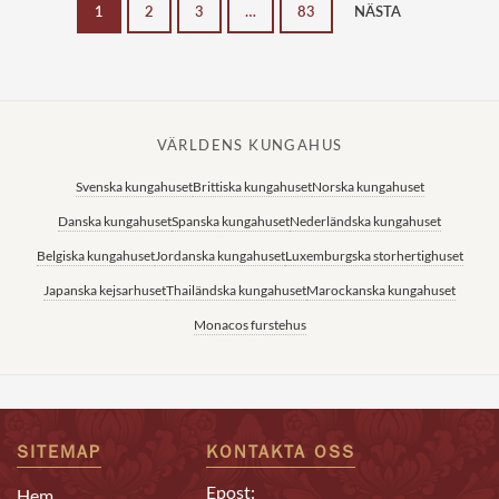
1
2
3
…
83
NÄSTA
VÄRLDENS KUNGAHUS
Svenska kungahuset
Brittiska kungahuset
Norska kungahuset
Danska kungahuset
Spanska kungahuset
Nederländska kungahuset
Belgiska kungahuset
Jordanska kungahuset
Luxemburgska storhertighuset
Japanska kejsarhuset
Thailändska kungahuset
Marockanska kungahuset
Monacos furstehus
SITEMAP
KONTAKTA OSS
Epost:
Hem