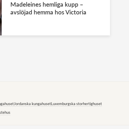
Madeleines hemliga kupp –
avslöjad hemma hos Victoria
ngahuset
Jordanska kungahuset
Luxemburgska storhertighuset
stehus