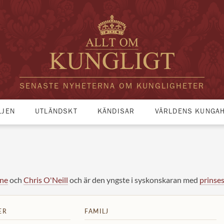
SENASTE NYHETERNA OM KUNGLIGHETER
LJEN
UTLÄNDSKT
KÄNDISAR
VÄRLDENS KUNGA
ine
och
Chris O'Neill
och är den yngste i syskonskaran med
prinse
ER
FAMILJ