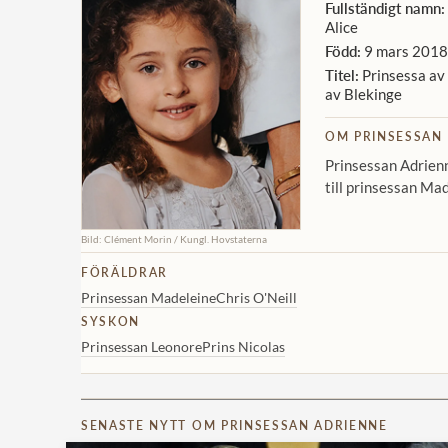
Fullständigt namn:
Alice
Född:
9 mars 2018 
Titel:
Prinsessa av 
av Blekinge
OM PRINSESSAN
Prinsessan Adrienn
till prinsessan Ma
Bild: Clément Morin / Kungl. Hovstaterna
FÖRÄLDRAR
Prinsessan Madeleine
Chris O'Neill
SYSKON
Prinsessan Leonore
Prins Nicolas
SENASTE NYTT OM PRINSESSAN ADRIENNE