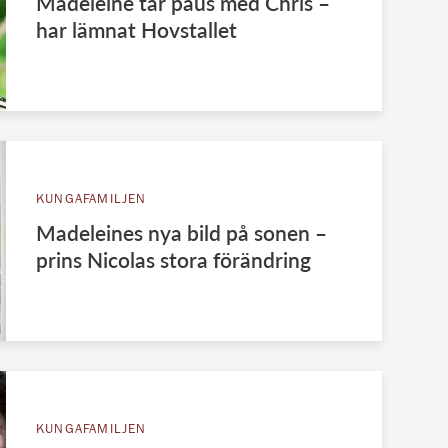
Madeleine tar paus med Chris –
har lämnat Hovstallet
KUNGAFAMILJEN
Madeleines nya bild på sonen –
prins Nicolas stora förändring
KUNGAFAMILJEN