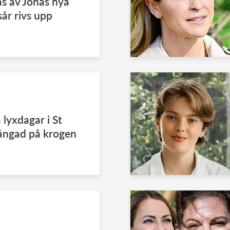
s av Jonas nya
år rivs upp
lyxdagar i St
fångad på krogen