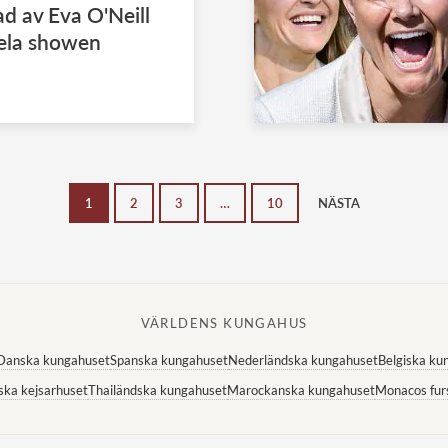
d av Eva O'Neill
hela showen
1
2
3
…
10
NÄSTA
VÄRLDENS KUNGAHUS
Danska kungahuset
Spanska kungahuset
Nederländska kungahuset
Belgiska ku
ska kejsarhuset
Thailändska kungahuset
Marockanska kungahuset
Monacos fur