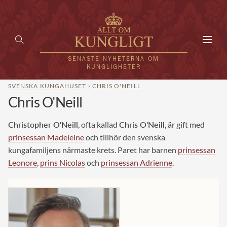
Toggl
navig
SENASTE NYHETERNA OM
KUNGLIGHETER
SVENSKA KUNGAHUSET
› CHRIS O'NEILL
Chris O'Neill
HEM
KUNGAFAMILJEN
Christopher O'Neill
, ofta kallad
Chris O'Neill
, är gift med
prinsessan Madeleine
och tillhör den svenska
UTLÄNDSKT
kungafamiljens närmaste krets. Paret har barnen
prinsessan
Leonore
,
prins Nicolas
och
prinsessan Adrienne
.
KÄNDISAR
VÄRLDENS KUNGAHUS
Svenska kungahuset
REDAKTION
Brittiska kungahuset