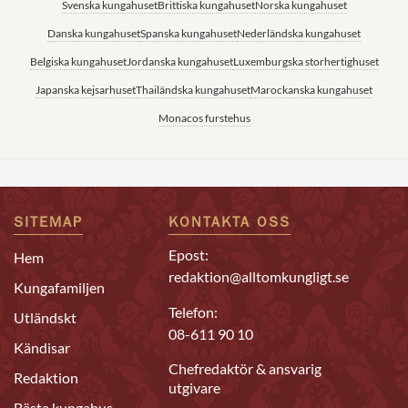
Svenska kungahuset
Brittiska kungahuset
Norska kungahuset
Danska kungahuset
Spanska kungahuset
Nederländska kungahuset
Belgiska kungahuset
Jordanska kungahuset
Luxemburgska storhertighuset
Japanska kejsarhuset
Thailändska kungahuset
Marockanska kungahuset
Monacos furstehus
SITEMAP
KONTAKTA OSS
Epost:
Hem
redaktion@alltomkungligt.se
Kungafamiljen
Telefon:
Utländskt
08-611 90 10
Kändisar
Chefredaktör & ansvarig
Redaktion
utgivare
Bästa kungahus-