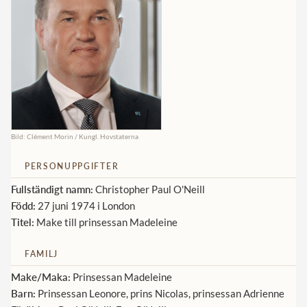
Norska kungahuset
Danska kungahuset
Spanska kungahuset
Nederländska kungahuset
Belgiska kungahuset
Bild: Clément Morin / Kungl. Hovstaterna
Jordanska kungahuset
PERSONUPPGIFTER
Luxemburgska storhertighuset
Fullständigt namn:
Christopher Paul O'Neill
Japanska kejsarhuset
Född:
27 juni 1974 i London
Thailändska kungahuset
Titel:
Make till prinsessan Madeleine
Marockanska kungahuset
FAMILJ
Monacos furstehus
Make/Maka:
Prinsessan Madeleine
Barn:
Prinsessan Leonore, prins Nicolas, prinsessan Adrienne