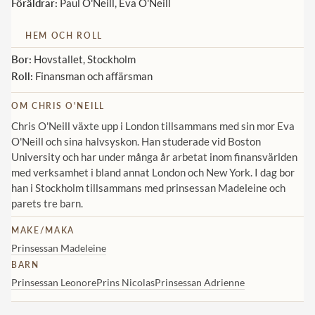
Föräldrar:
Paul O'Neill, Eva O'Neill
HEM OCH ROLL
Bor:
Hovstallet, Stockholm
Roll:
Finansman och affärsman
OM CHRIS O'NEILL
Chris O'Neill växte upp i London tillsammans med sin mor Eva
O'Neill och sina halvsyskon. Han studerade vid Boston
University och har under många år arbetat inom finansvärlden
med verksamhet i bland annat London och New York. I dag bor
han i Stockholm tillsammans med prinsessan Madeleine och
parets tre barn.
MAKE/MAKA
Prinsessan Madeleine
BARN
Prinsessan Leonore
Prins Nicolas
Prinsessan Adrienne