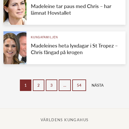
Madeleine tar paus med Chris – har
lämnat Hovstallet
KUNGAFAMILJEN
Madeleines heta lyxdagar i St Tropez –
Chris fångad på krogen
1
2
3
…
54
NÄSTA
VÄRLDENS KUNGAHUS