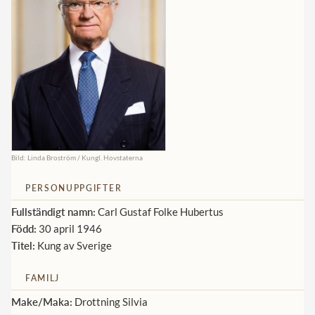
Norska kungahuset
Danska kungahuset
Spanska kungahuset
Nederländska kungahuset
Belgiska kungahuset
Jordanska kungahuset
Bild: Linda Broström / Kungl. Hovstaterna
Luxemburgska storhertighuset
PERSONUPPGIFTER
Japanska kejsarhuset
Fullständigt namn:
Carl Gustaf Folke Hubertus
Thailändska kungahuset
Född:
30 april 1946
Titel:
Kung av Sverige
Marockanska kungahuset
Monacos furstehus
FAMILJ
Make/Maka:
Drottning Silvia