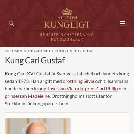
Toggl
navig
SENASTE NYHETERNA OM
KUNGLIGHETER
SVENSKA KUNGAHUSET
› KUNG CARL GUSTAF
Kung Carl Gustaf
HEM
KUNGAFAMILJEN
Kung Carl XVI Gustaf
är Sveriges statschef och landets kung
sedan 1973. Han är gift med
drottning Silvia
och tillsammans
UTLÄNDSKT
har de barnen
kronprinsessan Victoria
,
prins Carl Philip
och
prinsessan Madeleine
. Drottningholms slott utanför
KÄNDISAR
Stockholm är kungaparets hem.
VÄRLDENS KUNGAHUS
Svenska kungahuset
REDAKTION
Brittiska kungahuset