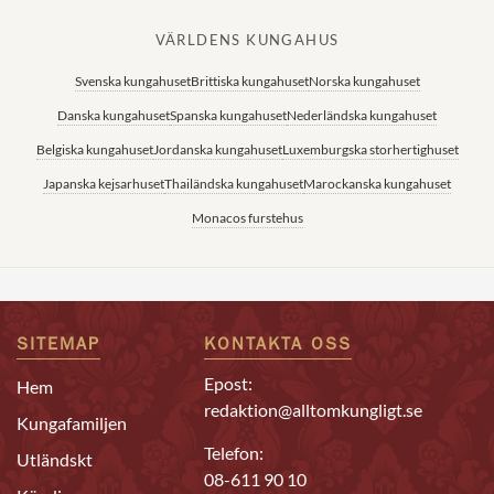
VÄRLDENS KUNGAHUS
Svenska kungahuset
Brittiska kungahuset
Norska kungahuset
Danska kungahuset
Spanska kungahuset
Nederländska kungahuset
Belgiska kungahuset
Jordanska kungahuset
Luxemburgska storhertighuset
Japanska kejsarhuset
Thailändska kungahuset
Marockanska kungahuset
Monacos furstehus
SITEMAP
KONTAKTA OSS
Epost:
Hem
redaktion@alltomkungligt.se
Kungafamiljen
Telefon:
Utländskt
08-611 90 10