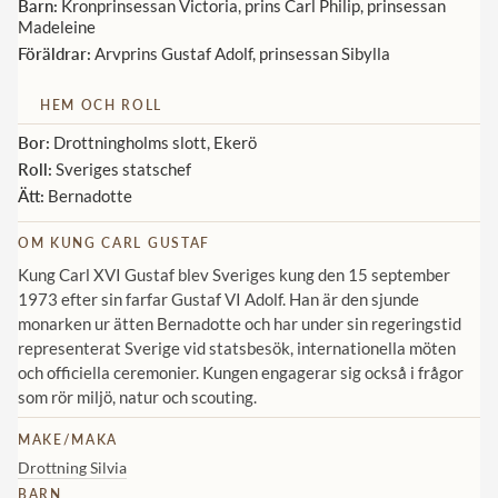
Barn:
Kronprinsessan Victoria, prins Carl Philip, prinsessan
Madeleine
Föräldrar:
Arvprins Gustaf Adolf, prinsessan Sibylla
HEM OCH ROLL
Bor:
Drottningholms slott, Ekerö
Roll:
Sveriges statschef
Ätt:
Bernadotte
OM KUNG CARL GUSTAF
Kung Carl XVI Gustaf blev Sveriges kung den 15 september
1973 efter sin farfar Gustaf VI Adolf. Han är den sjunde
monarken ur ätten Bernadotte och har under sin regeringstid
representerat Sverige vid statsbesök, internationella möten
och officiella ceremonier. Kungen engagerar sig också i frågor
som rör miljö, natur och scouting.
MAKE/MAKA
Drottning Silvia
BARN