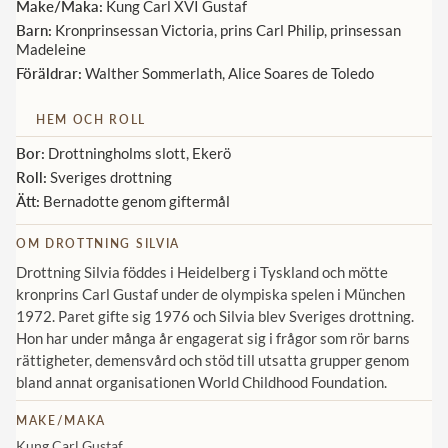
Make/Maka:
Kung Carl XVI Gustaf
Barn:
Kronprinsessan Victoria, prins Carl Philip, prinsessan
Madeleine
Föräldrar:
Walther Sommerlath, Alice Soares de Toledo
HEM OCH ROLL
Bor:
Drottningholms slott, Ekerö
Roll:
Sveriges drottning
Ätt:
Bernadotte genom giftermål
OM DROTTNING SILVIA
Drottning Silvia föddes i Heidelberg i Tyskland och mötte
kronprins Carl Gustaf under de olympiska spelen i München
1972. Paret gifte sig 1976 och Silvia blev Sveriges drottning.
Hon har under många år engagerat sig i frågor som rör barns
rättigheter, demensvård och stöd till utsatta grupper genom
bland annat organisationen World Childhood Foundation.
MAKE/MAKA
Kung Carl Gustaf