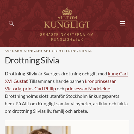
Toggl
navig
SENASTE NYHETERNA OM
KUNGLIGHETER
SVENSKA KUNGAHUSET
› DROTTNING SILVIA
Drottning Silvia
HEM
KUNGAFAMILJEN
Drottning Silvia
är Sveriges drottning och gift med
kung Carl
XVI Gustaf
. Tillsammans har de barnen
kronprinsessan
UTLÄNDSKT
Victoria
,
prins Carl Philip
och
prinsessan Madeleine
.
Drottningholms slott utanför Stockholm är kungaparets
KÄNDISAR
hem. På Allt om Kungligt samlar vi nyheter, artiklar och fakta
om drottning Silvias liv, familj och arbete.
VÄRLDENS KUNGAHUS
Svenska kungahuset
REDAKTION
Brittiska kungahuset