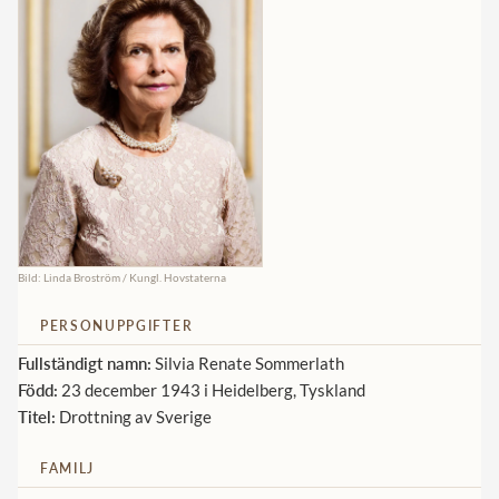
Norska kungahuset
Danska kungahuset
Spanska kungahuset
Nederländska kungahuset
Belgiska kungahuset
Jordanska kungahuset
Luxemburgska storhertighuset
Bild: Linda Broström / Kungl. Hovstaterna
Japanska kejsarhuset
PERSONUPPGIFTER
Thailändska kungahuset
Fullständigt namn:
Silvia Renate Sommerlath
Marockanska kungahuset
Född:
23 december 1943 i Heidelberg, Tyskland
Titel:
Drottning av Sverige
Monacos furstehus
FAMILJ