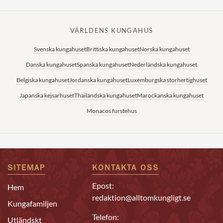
VÄRLDENS KUNGAHUS
Svenska kungahuset
Brittiska kungahuset
Norska kungahuset
Danska kungahuset
Spanska kungahuset
Nederländska kungahuset
Belgiska kungahuset
Jordanska kungahuset
Luxemburgska storhertighuset
Japanska kejsarhuset
Thailändska kungahuset
Marockanska kungahuset
Monacos furstehus
SITEMAP
KONTAKTA OSS
Epost:
Hem
redaktion@alltomkungligt.se
Kungafamiljen
Telefon:
Utländskt