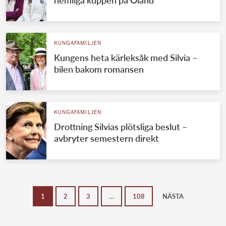
hemliga kuppen på Öland
KUNGAFAMILJEN
Kungens heta kärleksåk med Silvia –
bilen bakom romansen
KUNGAFAMILJEN
Drottning Silvias plötsliga beslut –
avbryter semestern direkt
1
2
3
…
108
NÄSTA