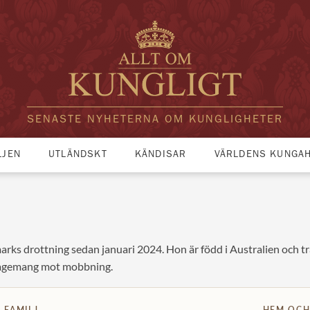
SENASTE NYHETERNA OM KUNGLIGHETER
LJEN
UTLÄNDSKT
KÄNDISAR
VÄRLDENS KUNGA
ks drottning sedan januari 2024. Hon är född i Australien och t
ngagemang mot mobbning.
FAMILJ
HEM OCH