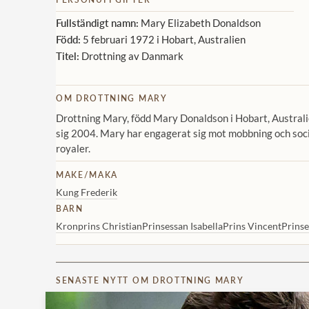
Fullständigt namn:
Mary Elizabeth Donaldson
Född:
5 februari 1972 i Hobart, Australien
Titel:
Drottning av Danmark
OM DROTTNING MARY
Drottning Mary, född Mary Donaldson i Hobart, Australi
sig 2004. Mary har engagerat sig mot mobbning och soci
royaler.
MAKE/MAKA
Kung Frederik
BARN
Kronprins Christian
Prinsessan Isabella
Prins Vincent
Prinse
SENASTE NYTT OM DROTTNING MARY