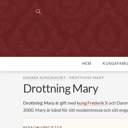
HEM
KUNGAFAMI
DANSKA KUNGAHUSET
› DROTTNING MARY
Drottning Mary
Drottning Mary
är gift med
kung Frederik X
och Danmar
2000. Mary är känd för sitt modeintresse och sitt e
PERSONUPPGIFTER