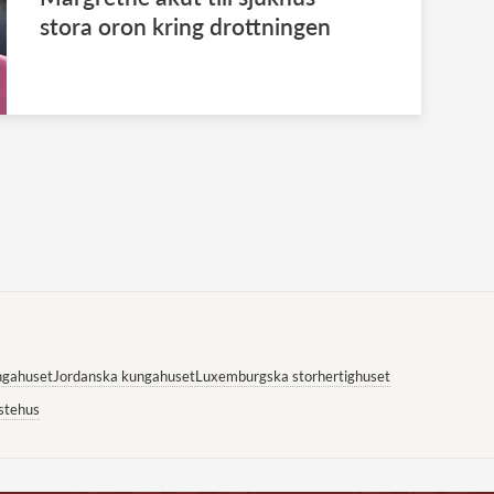
stora oron kring drottningen
ngahuset
Jordanska kungahuset
Luxemburgska storhertighuset
stehus