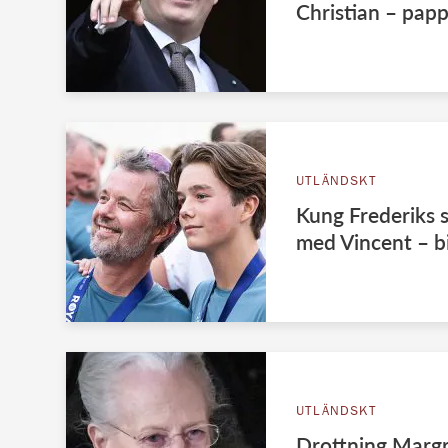
Christian – pap
UTLÄNDSKT
Kung Frederiks 
med Vincent – b
UTLÄNDSKT
Drottning Margr