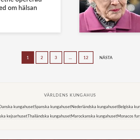
ed om hälsan
1
2
3
…
12
NÄSTA
VÄRLDENS KUNGAHUS
Danska kungahuset
Spanska kungahuset
Nederländska kungahuset
Belgiska ku
ska kejsarhuset
Thailändska kungahuset
Marockanska kungahuset
Monacos fur