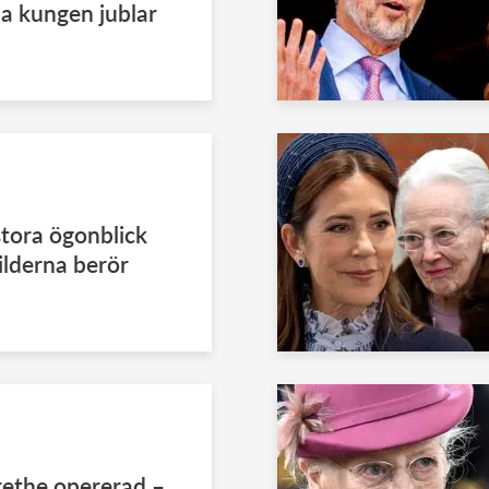
pa kungen jublar
stora ögonblick
ilderna berör
ethe opererad –