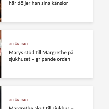
här döljer han sina känslor
UTLÄNDSKT
Marys stöd till Margrethe på
sjukhuset – gripande orden
UTLÄNDSKT
Margrethe akut till sjukhus –