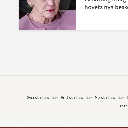
hovets nya besk
Svenska kungahuset
Brittiska kungahuset
Norska kungahuset
Japan