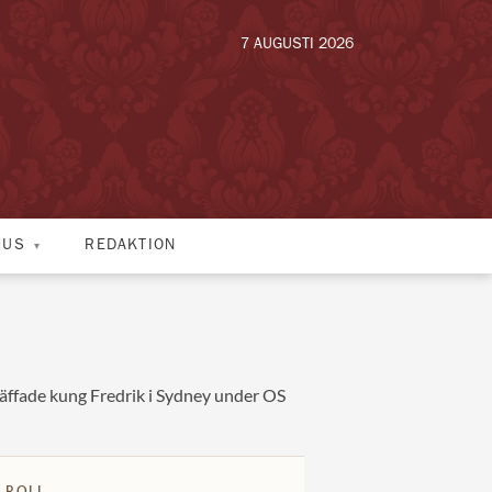
7 AUGUSTI 2026
HUS
REDAKTION
räffade kung Fredrik i Sydney under OS
 ROLL