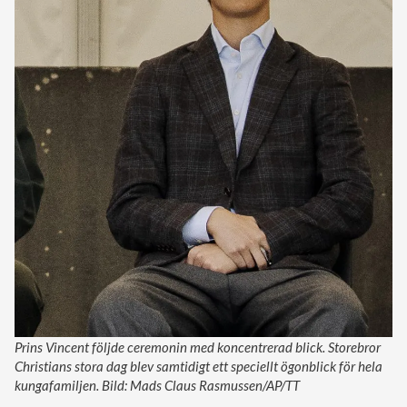
Prins Vincent följde ceremonin med koncentrerad blick. Storebror
Christians stora dag blev samtidigt ett speciellt ögonblick för hela
kungafamiljen. Bild: Mads Claus Rasmussen/AP/TT