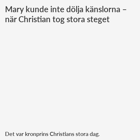
Mary kunde inte dölja känslorna –
Norska kungahuset
när Christian tog stora steget
Danska kungahuset
Spanska kungahuset
Nederländska kungahuset
Belgiska kungahuset
Jordanska kungahuset
Luxemburgska storhertighuset
Japanska kejsarhuset
Thailändska kungahuset
Marockanska kungahuset
Monacos furstehus
Det var kronprins Christians stora dag.