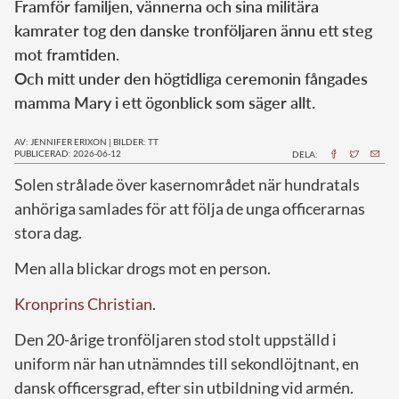
Framför familjen, vännerna och sina militära
kamrater tog den danske tronföljaren ännu ett steg
mot framtiden.
Och mitt under den högtidliga ceremonin fångades
mamma Mary i ett ögonblick som säger allt.
AV: JENNIFER ERIXON
|
BILDER: TT
PUBLICERAD: 2026-06-12
DELA:
Solen strålade över kasernområdet när hundratals
anhöriga samlades för att följa de unga officerarnas
stora dag.
Men alla blickar drogs mot en person.
Kronprins Christian
.
Den 20-årige tronföljaren stod stolt uppställd i
uniform när han utnämndes till sekondlöjtnant, en
dansk officersgrad, efter sin utbildning vid armén.