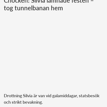
Chocken: Silvia lämnade festen –
tog tunnelbanan hem
Norska kungahuset
Danska kungahuset
Spanska kungahuset
Nederländska kungahuset
Belgiska kungahuset
Jordanska kungahuset
Luxemburgska storhertighuset
Japanska kejsarhuset
Thailändska kungahuset
Marockanska kungahuset
Monacos furstehus
Drottning Silvia är van vid galamiddagar, statsbesök
och strikt bevakning.