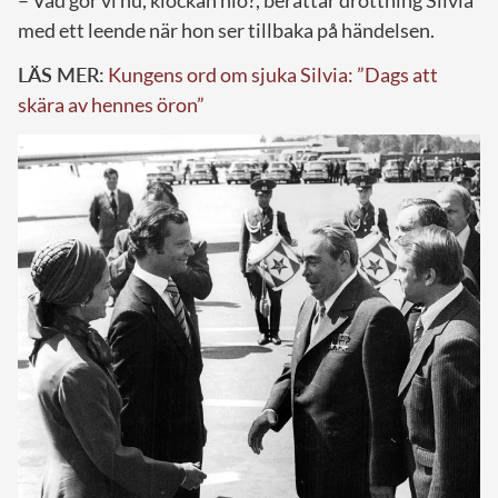
– Vad gör vi nu, klockan nio?, berättar drottning Silvia
med ett leende när hon ser tillbaka på händelsen.
LÄS MER:
Kungens ord om sjuka Silvia: ”Dags att
skära av hennes öron”