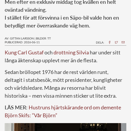
Men efter en exklusiv middag tog kvällen en helt
oväntad vändning.
I stället för att försvinna i en Säpo-bil valde hon en
betydligt mer överraskande väg hem.
AV: GITTAN LARSSON
|
BILDER: TT
PUBLICERAD: 2026-06-11
DELA:
Kung Carl Gustaf
och
drottning Silvia
har under sitt
långa äktenskap upplevt mer än de flesta.
Sedan bröllopet 1976 har de rest världen runt,
deltagit i statsbesök, mött presidenter, kungligheter
och världsledare. Många av resorna har blivit
historiska – men vissa minnen sticker ut lite extra.
LÄS MER:
Hustruns hjärtskärande ord om demente
Björn Skifs: ”Vår Björn”