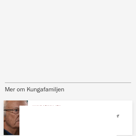
Mer om Kungafamiljen
KUNGAFAMILJEN
Kungens okända systerdotter bryter
tystnaden – avslöjar allt