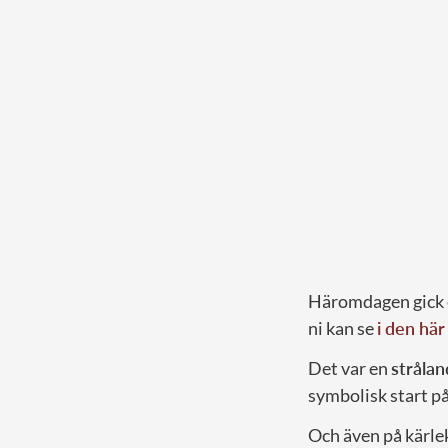
Häromdagen gick en
ni kan se
i den hä
Det var en
strålan
symbolisk start på
Och även på kärle