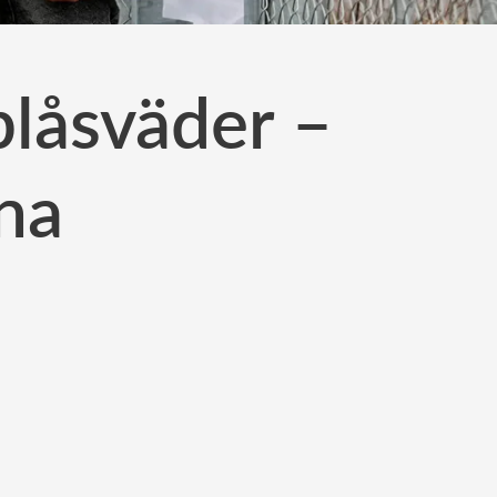
blåsväder –
na