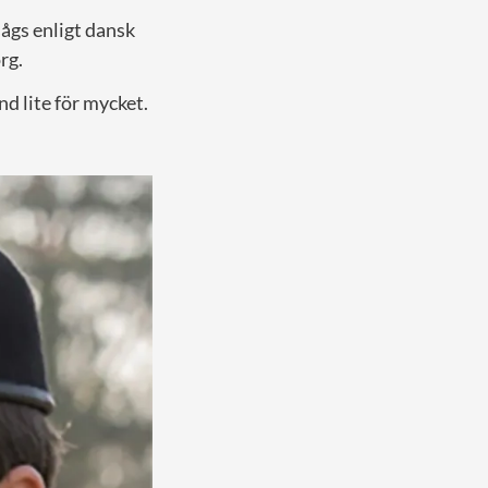
sågs enligt dansk
rg.
d lite för mycket.