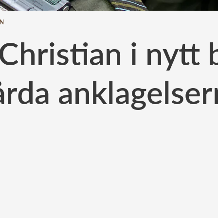
AN
Christian i nytt 
årda anklagelser