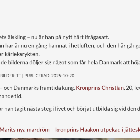
ts älskling – nu är han på nytt hårt ifrågasatt.
an har ännu en gång hamnat i hetluften, och den här gång
ler kärleksrykten.
e bilderna döljer sig något som får hela Danmark att hö
|
BILDER: TT
|
PUBLICERAD: 2025-10-20
 – och Danmarks framtida kung.
Kronprins Christian
, 20, l
ande tid.
r han tagit nästa steg i livet och börjat utbilda sig vid den
Marits nya mardröm – kronprins Haakon utpekad i jättes