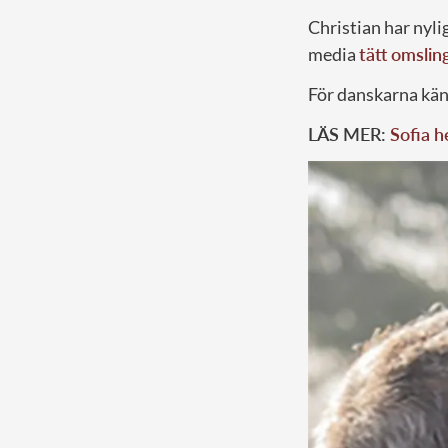
Christian har nyl
media
tätt omslin
För danskarna kän
LÄS MER:
Sofia h