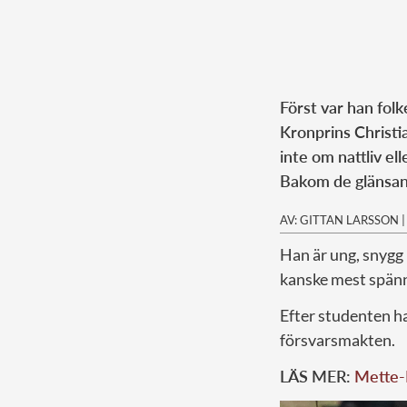
Först var han folke
Kronprins Christi
inte om nattliv el
Bakom de glänsand
AV: GITTAN LARSSON
Han är ung, snygg
kanske mest spänn
Efter studenten ha
försvarsmakten.
LÄS MER:
Mette-