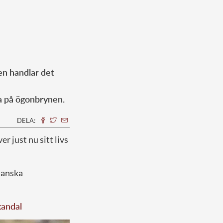
en handlar det
ja på ögonbrynen.
DELA:
ever just nu sitt livs
 danska
kandal