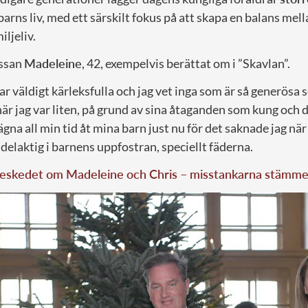
 barns liv, med ett särskilt fokus på att skapa en balans mel
ljeliv.
ssan
Madeleine
, 42, exempelvis berättat om i ”Skavlan”.
ar väldigt kärleksfulla och jag vet inga som är så generös
är jag var liten, på grund av sina åtaganden som kung och d
 ägna all min tid åt mina barn just nu för det saknade jag när 
delaktig i barnens uppfostran, speciellt fäderna.
 beskedet om Madeleine och Chris – misstankarna stämme