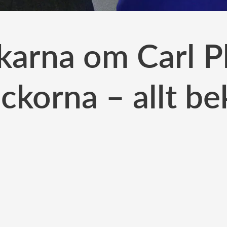
karna om Carl Ph
ickorna – allt be