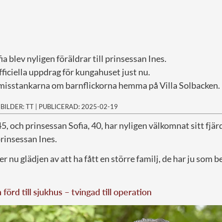
ia blev nyligen föräldrar till prinsessan Ines.
fficiella uppdrag för kungahuset just nu.
misstankarna om barnflickorna hemma på Villa Solbacken.
|
BILDER: TT
|
PUBLICERAD: 2025-02-19
45, och prinsessan Sofia, 40, har nyligen välkomnat sitt fjär
prinsessan Ines.
r nu glädjen av att ha fått en större familj, de har ju som b
förd till sjukhus – tvingad till operation