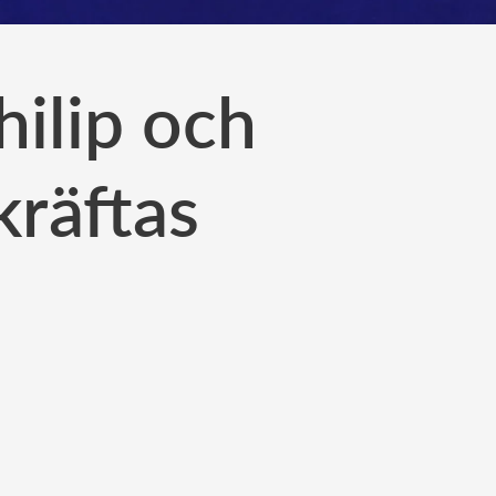
ilip och
kräftas