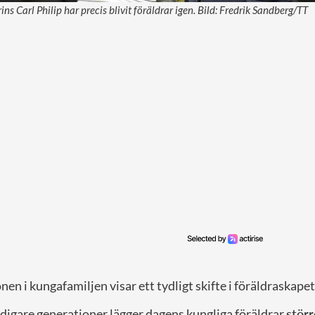
ins Carl Philip har precis blivit föräldrar igen. Bild: Fredrik Sandberg/TT
en i kungafamiljen visar ett tydligt skifte i föräldraskapet
 tidigare generationer lägger dagens kungliga föräldrar
störr