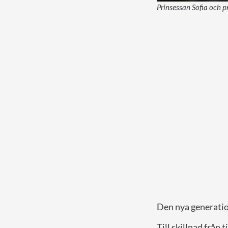
Prinsessan Sofia och pr
Den nya generation
Till skillnad från