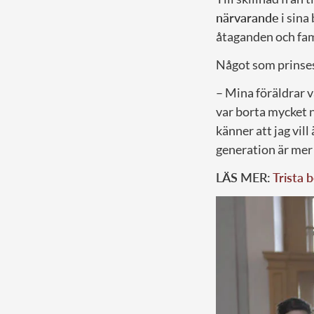
närvarande
i sina
åtaganden och fami
Något som prinse
– Mina föräldrar v
var borta mycket n
känner att jag vill
generation är mer 
LÄS MER:
Trista