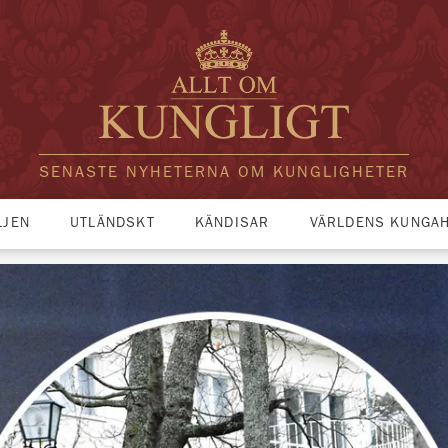
SENASTE NYHETERNA OM KUNGLIGHETER
LJEN
UTLÄNDSKT
KÄNDISAR
VÄRLDENS KUNGA