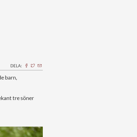
DELA:
de barn,
ekant tre söner