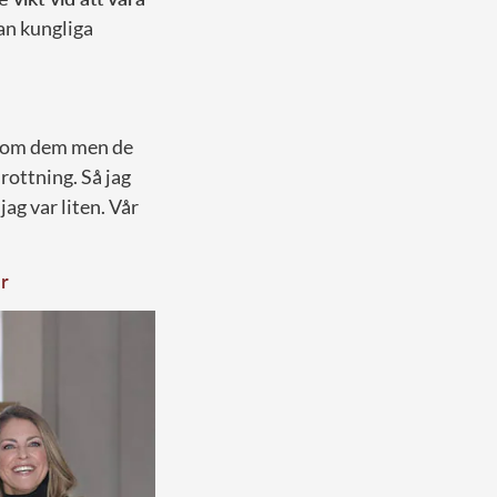
lan kungliga
a som dem men de
rottning. Så jag
jag var liten. Vår
r