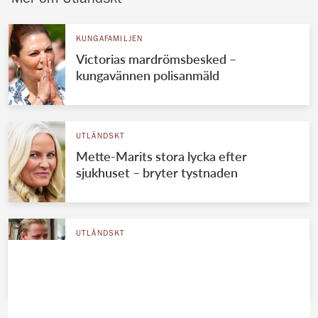
KUNGAFAMILJEN
Victorias mardrömsbesked –
kungavännen polisanmäld
UTLÄNDSKT
Mette-Marits stora lycka efter
sjukhuset – bryter tystnaden
UTLÄNDSKT
Marius lämnar fängelset – beskedet
skakar Norge