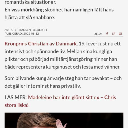
romantiska situationer.
En viss mörkhårig skönhet har nämligen fått hans
hjärta att slå snabbare.
AV: PETER HANSEN
|
BILDER: TT
PUBLICERAD: 2025-08-12
DELA:
Kronprins Christian av Danmark
, 19, lever just nu ett
intensivt och spännande liv. Mellan sina kungliga
plikter och påbörjad militärtjänstgöring hinner han
både representera kungahuset och festa med vänner.
Som blivande kung är varje steg han tar bevakat – och
det gäller inte minst hans privatliv.
LÄS MER:
Madeleine har inte glömt sitt ex – Chris
stora ilska!