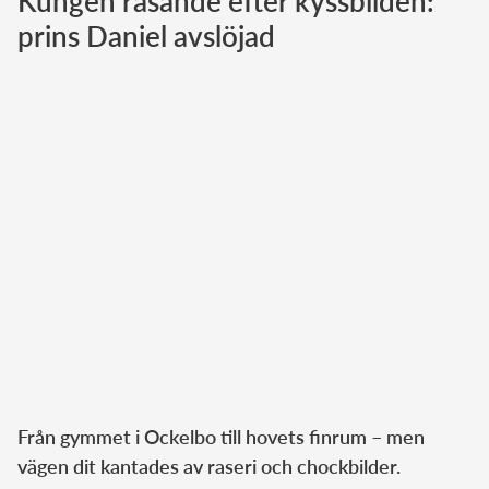
Kungen rasande efter kyssbilden:
prins Daniel avslöjad
Norska kungahuset
Danska kungahuset
Spanska kungahuset
Nederländska kungahuset
Belgiska kungahuset
Jordanska kungahuset
Luxemburgska storhertighuset
Japanska kejsarhuset
Thailändska kungahuset
Marockanska kungahuset
Monacos furstehus
Från gymmet i Ockelbo till hovets finrum – men
vägen dit kantades av raseri och chockbilder.