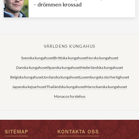
– drömmen krossad
VÄRLDENS KUNGAHUS
Svenska kungahuset
Brittiska kungahuset
Norska kungahuset
Danska kungahuset
Spanska kungahuset
Nederländska kungahuset
Belgiska kungahuset
Jordanska kungahuset
Luxemburgska storhertighuset
Japanska kejsarhuset
Thailändska kungahuset
Marockanska kungahuset
Monacos furstehus
SITEMAP
KONTAKTA OSS