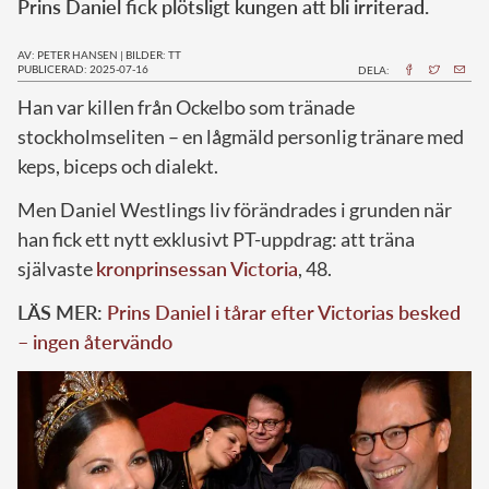
Prins Daniel fick plötsligt kungen att bli irriterad.
AV: PETER HANSEN
|
BILDER: TT
PUBLICERAD: 2025-07-16
DELA:
Han var killen från Ockelbo som tränade
stockholmseliten – en lågmäld personlig tränare med
keps, biceps och dialekt.
Men Daniel Westlings liv förändrades i grunden när
han fick ett nytt exklusivt PT-uppdrag: att träna
självaste
kronprinsessan Victoria
, 48.
LÄS MER:
Prins Daniel i tårar efter Victorias besked
– ingen återvändo