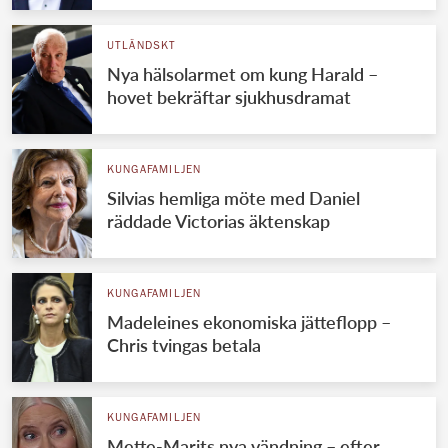
UTLÄNDSKT
Nya hälsolarmet om kung Harald –
hovet bekräftar sjukhusdramat
KUNGAFAMILJEN
Silvias hemliga möte med Daniel
räddade Victorias äktenskap
KUNGAFAMILJEN
Madeleines ekonomiska jätteflopp –
Chris tvingas betala
KUNGAFAMILJEN
Mette-Marits nya vändning – efter