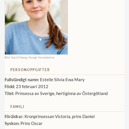
Norska kungahuset
Danska kungahuset
Spanska kungahuset
Nederländska kungahuset
Belgiska kungahuset
Bild: Sara Friberg / Kungl. Hovstaterna
Jordanska kungahuset
PERSONUPPGIFTER
Luxemburgska storhertighuset
Fullständigt namn:
Estelle Silvia Ewa Mary
Japanska kejsarhuset
Född:
23 februari 2012
Thailändska kungahuset
Titel:
Prinsessa av Sverige, hertiginna av Östergötland
Marockanska kungahuset
FAMILJ
Monacos furstehus
Föräldrar:
Kronprinsessan Victoria, prins Daniel
Syskon:
Prins Oscar