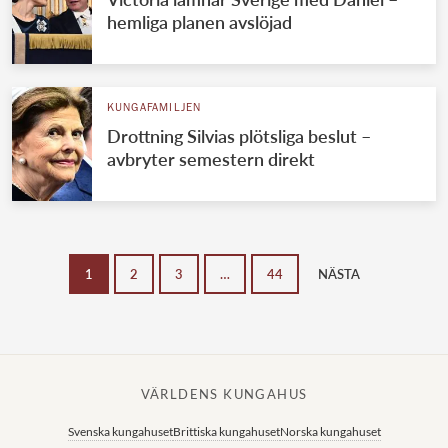
hemliga planen avslöjad
KUNGAFAMILJEN
Drottning Silvias plötsliga beslut –
avbryter semestern direkt
1
2
3
…
44
NÄSTA
VÄRLDENS KUNGAHUS
Svenska kungahuset
Brittiska kungahuset
Norska kungahuset