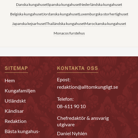
Danska kungahuset
Spanska kungahuset
Nederländska kungahuset
Belgiska kungahuset
Jordanska kungahuset
Luxemburgska storhertighuset
Japanska kejsarhuset
Thailändska kungahuset
Marockanska kungahuset
Monacos furstehus
SITEMAP
KONTAKTA OSS
Epost:
Hem
redaktion@alltomkungligt.se
Kungafamiljen
Telefon:
Utländskt
08-611 90 10
Kändisar
Chefredaktör & ansvarig
Redaktion
utgivare
Bästa kungahus-
Daniel Nyhlén