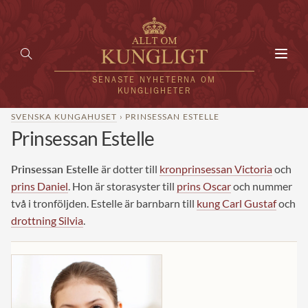
Toggl
navig
SENASTE NYHETERNA OM
KUNGLIGHETER
SVENSKA KUNGAHUSET
› PRINSESSAN ESTELLE
Prinsessan Estelle
HEM
KUNGAFAMILJEN
Prinsessan Estelle
är dotter till
kronprinsessan Victoria
och
prins Daniel
. Hon är storasyster till
prins Oscar
och nummer
UTLÄNDSKT
två i tronföljden. Estelle är barnbarn till
kung Carl Gustaf
och
drottning Silvia
.
KÄNDISAR
VÄRLDENS KUNGAHUS
Svenska kungahuset
REDAKTION
Brittiska kungahuset