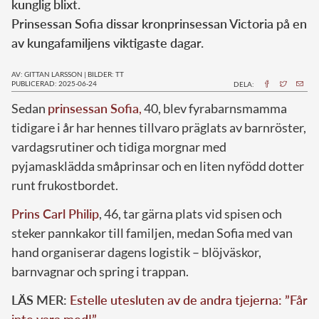
kunglig blixt.
Prinsessan Sofia dissar kronprinsessan Victoria på en
av kungafamiljens viktigaste dagar.
AV: GITTAN LARSSON
|
BILDER: TT
PUBLICERAD: 2025-06-24
DELA:
Sedan
prinsessan Sofia
,
40, blev fyrabarnsmamma
tidigare i år har hennes tillvaro präglats av barnröster,
vardagsrutiner och tidiga morgnar med
pyjamasklädda småprinsar och en liten nyfödd dotter
runt frukostbordet.
Prins Carl Philip
, 46, tar gärna plats vid spisen och
steker pannkakor till familjen, medan Sofia med van
hand organiserar dagens logistik – blöjväskor,
barnvagnar och spring i trappan.
LÄS MER:
Estelle utesluten av de andra tjejerna: ”Får
inte vara med!”