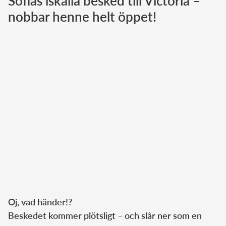
Sofias iskalla besked till Victoria –
nobbar henne helt öppet!
Norska kungahuset
Danska kungahuset
Spanska kungahuset
Nederländska kungahuset
Belgiska kungahuset
Jordanska kungahuset
Luxemburgska storhertighuset
Japanska kejsarhuset
Thailändska kungahuset
Marockanska kungahuset
Monacos furstehus
Oj, vad händer!?
Beskedet kommer plötsligt – och slår ner som en