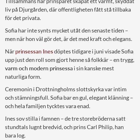
Tillsammans har prinsparet skapat ett varmt, skyddat
liv på Djurgården, där offentligheten fått stå tillbaka
för det privata.
Sofia har inte synts mycket utåt den senaste tiden –
men när hon väl gör det, är det med kraft och elegans.
När
prinsessan Ines
döptes tidigare i juni visade Sofia
upp just den roll som gjort henne så folkkär – en trygg,
varm och modern prinsessa
i sin kanske mest
naturliga form.
Ceremonin i Drottningholms slottskyrka var intim
och stämningsfull. Sofia bar en gul, elegant klänning –
och hela familjen tycktes vara enad.
Ines sov stilla i famnen – de tre storebröderna satt
stundtals lugnt bredvid, och prins Carl Philip, han
bara log.