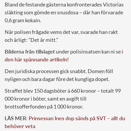
Bland de festande gästerna konfronterades Victorias
släkting som gömde en snusdosa – där han förvarade
0,6 gram kokain.
När polisen frågade vems det var, svarade han rakt
och ärligt: ”Det är mitt.”
Bilderna från tillslaget
under polisinsatsen kan ni se
i
den här spännande artikeln!
Den juridiska processen gick snabbt. Domen föll
nyligen och bara dagar före det kungliga dopet.
Straffet blev 150 dagsböter à 660 kronor – totalt 99
000 kronor i böter, samt en avgift till
brottsofferfonden på 1 000 kronor.
LÄS MER:
Prinsessan Ines dop sänds på SVT – allt du
behöver veta