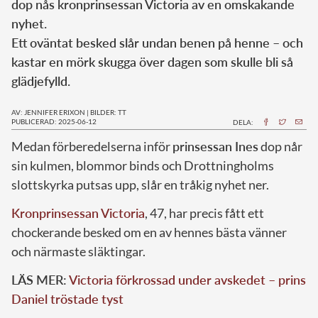
dop nås kronprinsessan Victoria av en omskakande
nyhet.
Ett oväntat besked slår undan benen på henne – och
kastar en mörk skugga över dagen som skulle bli så
glädjefylld.
AV: JENNIFER ERIXON
|
BILDER: TT
PUBLICERAD: 2025-06-12
DELA:
Medan förberedelserna inför
prinsessan Ines
dop når
sin kulmen, blommor binds och Drottningholms
slottskyrka putsas upp, slår en tråkig nyhet ner.
Kronprinsessan Victoria
, 47, har precis fått ett
chockerande besked om en av hennes bästa vänner
och närmaste släktingar.
LÄS MER:
Victoria förkrossad under avskedet – prins
Daniel tröstade tyst