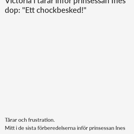
Victoria i tårar inför prinsessan Ines
dop: "Ett chockbesked!"
Norska kungahuset
Danska kungahuset
Spanska kungahuset
Nederländska kungahuset
Belgiska kungahuset
Jordanska kungahuset
Luxemburgska storhertighuset
Japanska kejsarhuset
Thailändska kungahuset
Marockanska kungahuset
Monacos furstehus
Tårar och frustration.
Mitt i de sista förberedelserna inför prinsessan Ines