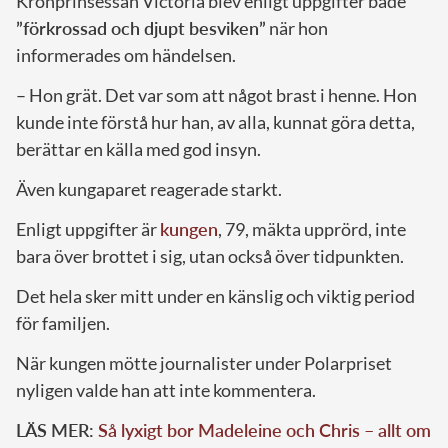
Kronprinsessan Victoria blev enligt uppgifter både
”förkrossad och djupt besviken”
när hon
informerades om händelsen.
– Hon grät. Det var som att något brast i henne. Hon
kunde inte förstå hur han, av alla, kunnat göra detta,
berättar en källa med god insyn.
Även kungaparet reagerade starkt.
Enligt uppgifter är
kungen
, 79, mäkta upprörd, inte
bara över brottet i sig, utan också över tidpunkten.
Det hela sker mitt under en känslig och viktig period
för familjen.
När kungen mötte journalister under Polarpriset
nyligen valde han att inte kommentera.
LÄS MER:
Så lyxigt bor Madeleine och Chris – allt om