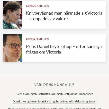
KUNGAFAMILJEN
Knivbeväpnad man närmade sig Victoria
– stoppades av vakter
KUNGAFAMILJEN
Prins Daniel bryter ihop – efter känsliga
frågan om Victoria
VÄRLDENS KUNGAHUS
Svenska kungahuset
Brittiska kungahuset
Norska kungahuset
Danska kungahuset
Spanska kungahuset
Nederländska kungahuset
Belgiska kungahuset
Jordanska kungahuset
Luxemburgska storhertighuset