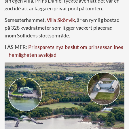
sin egen villa. Prins Daniel tyckte även att det var en
god idé att anlägga en privat pool på tomten.
Semesterhemmet,
Villa Skönvik
, är en rymlig bostad
på 328 kvadratmeter som ligger vackert placerad
inom Sollidens slottsområde.
LÄS MER:
Prinsparets nya beslut om prinsessan Ines
– hemligheten avslöjad