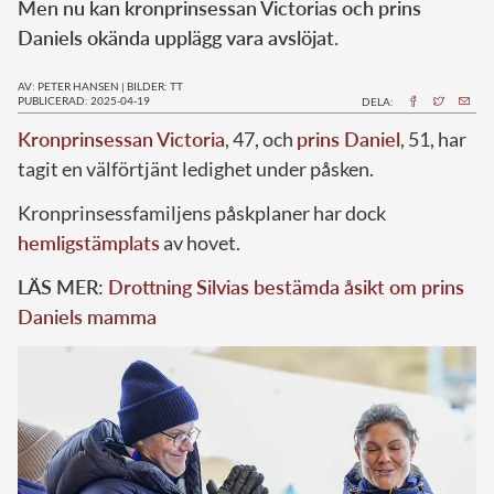
Men nu kan kronprinsessan Victorias och prins
Daniels okända upplägg vara avslöjat.
AV: PETER HANSEN
|
BILDER: TT
PUBLICERAD: 2025-04-19
DELA:
Kronprinsessan Victoria
, 47, och
prins Daniel
, 51, har
tagit en välförtjänt ledighet under påsken.
Kronprinsessfamiljens påskplaner har dock
hemligstämplats
av hovet.
LÄS MER:
Drottning Silvias bestämda åsikt om prins
Daniels mamma