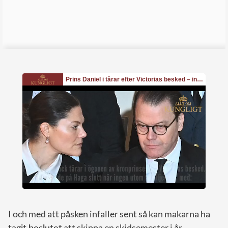
I och med att påsken infaller sent så kan makarna ha
tagit beslutet
att skippa en skidsemester i år.