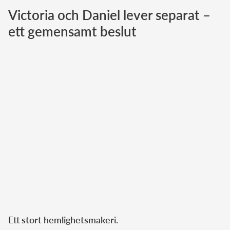
Victoria och Daniel lever separat –
Norska kungahuset
ett gemensamt beslut
Danska kungahuset
Spanska kungahuset
Nederländska kungahuset
Belgiska kungahuset
Jordanska kungahuset
Luxemburgska storhertighuset
Japanska kejsarhuset
Thailändska kungahuset
Marockanska kungahuset
Monacos furstehus
Ett stort hemlighetsmakeri.