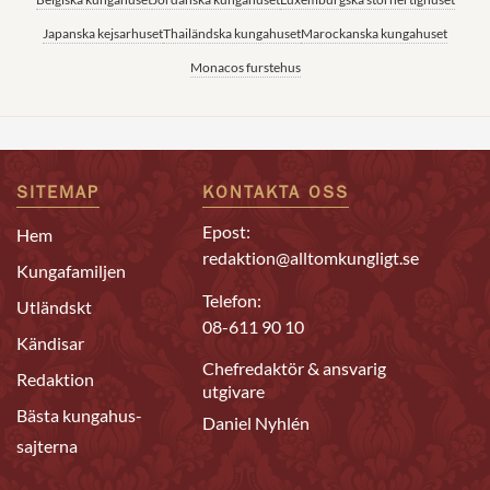
Japanska kejsarhuset
Thailändska kungahuset
Marockanska kungahuset
Monacos furstehus
SITEMAP
KONTAKTA OSS
Epost:
Hem
redaktion@alltomkungligt.se
Kungafamiljen
Telefon:
Utländskt
08-611 90 10
Kändisar
Chefredaktör & ansvarig
Redaktion
utgivare
Bästa kungahus-
Daniel Nyhlén
sajterna