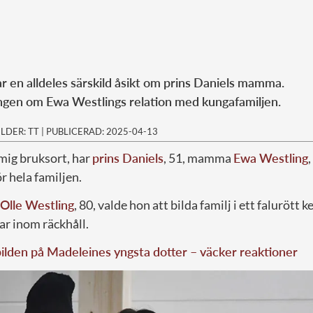
ar en alldeles särskild åsikt om prins Daniels mamma.
ingen om Ewa Westlings relation med kungafamiljen.
ILDER: TT
|
PUBLICERAD: 2025-04-13
mig bruksort, har
prins Daniels
, 51, mamma
Ewa Westling
,
r hela familjen.
Olle Westling
, 80, valde hon att bilda familj i ett falurött
ar inom räckhåll.
lden på Madeleines yngsta dotter – väcker reaktioner