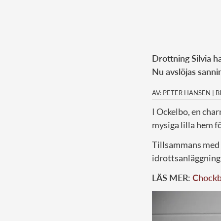
Drottning Silvia h
Nu avslöjas sann
AV: PETER HANSEN
|
B
I Ockelbo, en char
mysiga lilla hem fö
Tillsammans med
idrottsanläggning
LÄS MER:
Chockbi