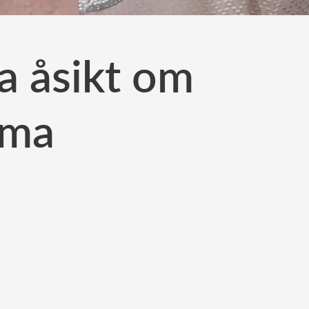
a åsikt om
mma