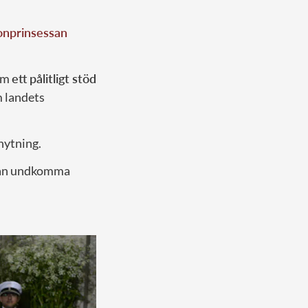
onprinsessan
som
ett pålitligt stöd
m landets
nytning.
 kan undkomma