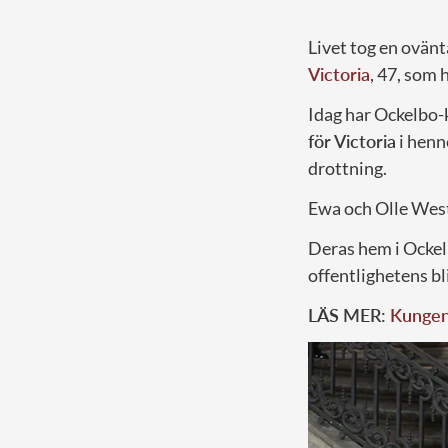
Livet tog en ovän
Victoria
, 47, som 
Idag har Ockelbo-k
för Victoria
i henn
drottning.
Ewa och Olle Westl
Deras hem i Ockel
offentlighetens bli
LÄS MER:
Kungens