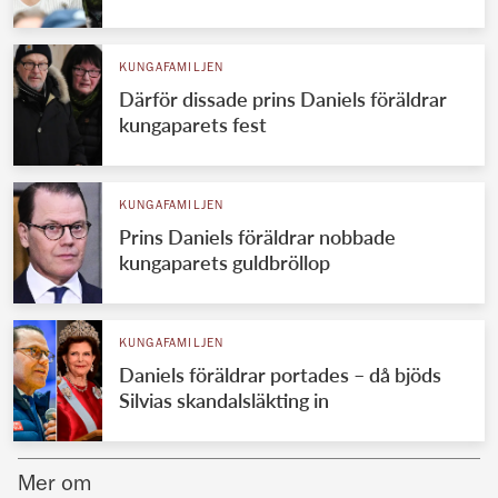
Norska kungahuset
KUNGAFAMILJEN
Danska kungahuset
Därför dissade prins Daniels föräldrar
Spanska kungahuset
kungaparets fest
Nederländska kungahuset
Belgiska kungahuset
KUNGAFAMILJEN
Jordanska kungahuset
Prins Daniels föräldrar nobbade
kungaparets guldbröllop
Luxemburgska storhertighuset
Japanska kejsarhuset
KUNGAFAMILJEN
Thailändska kungahuset
Daniels föräldrar portades – då bjöds
Marockanska kungahuset
Silvias skandalsläkting in
Monacos furstehus
Mer om