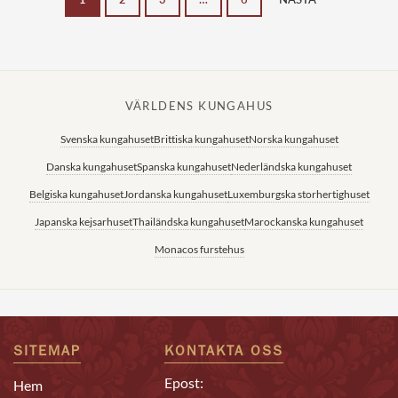
VÄRLDENS KUNGAHUS
Svenska kungahuset
Brittiska kungahuset
Norska kungahuset
Danska kungahuset
Spanska kungahuset
Nederländska kungahuset
Belgiska kungahuset
Jordanska kungahuset
Luxemburgska storhertighuset
Japanska kejsarhuset
Thailändska kungahuset
Marockanska kungahuset
Monacos furstehus
SITEMAP
KONTAKTA OSS
Epost:
Hem