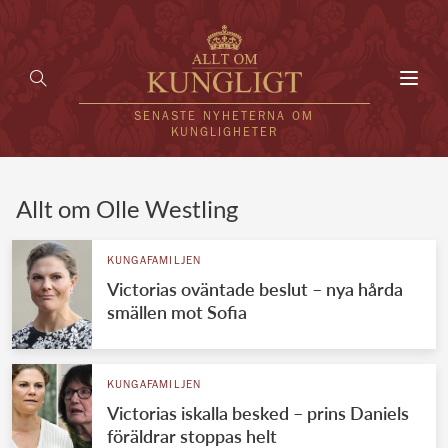
Toggl
navig
SENASTE NYHETERNA OM
KUNGLIGHETER
HEM
Allt om Olle Westling
KUNGAFAMILJEN
KUNGAFAMILJEN
Victorias oväntade beslut – nya hårda
UTLÄNDSKT
smällen mot Sofia
KÄNDISAR
VÄRLDENS KUNGAHUS
KUNGAFAMILJEN
Victorias iskalla besked – prins Daniels
Svenska kungahuset
REDAKTION
föräldrar stoppas helt
Brittiska kungahuset