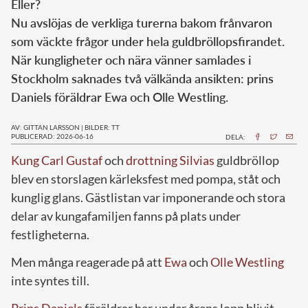
Eller?
Nu avslöjas de verkliga turerna bakom frånvaron
som väckte frågor under hela guldbröllopsfirandet.
När kungligheter och nära vänner samlades i
Stockholm saknades två välkända ansikten: prins
Daniels föräldrar Ewa och Olle Westling.
AV: GITTAN LARSSON
|
BILDER: TT
PUBLICERAD: 2026-06-16
DELA:
Kung Carl Gustaf
och
drottning Silvias
guldbröllop
blev en storslagen kärleksfest med pompa, ståt och
kunglig glans. Gästlistan var imponerande och stora
delar av kungafamiljen fanns på plats under
festligheterna.
Men många reagerade på att
Ewa
och
Olle Westling
inte syntes till.
Prins Daniels
föräldrar har under årens lopp blivit