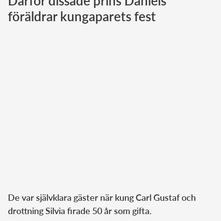
Därför dissade prins Daniels
föräldrar kungaparets fest
Norska kungahuset
Danska kungahuset
Spanska kungahuset
Nederländska kungahuset
Belgiska kungahuset
Jordanska kungahuset
Luxemburgska storhertighuset
Japanska kejsarhuset
Thailändska kungahuset
Marockanska kungahuset
Monacos furstehus
De var självklara gäster när kung Carl Gustaf och
drottning Silvia firade 50 år som gifta.