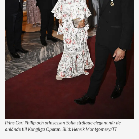
Prins Carl Philip och prinsessan Sofia strålade elegant när de
anlände till Kungliga Operan. Bild: Henrik Montgomery/TT