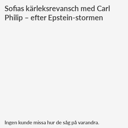
Sofias kärleksrevansch med Carl
Norska kungahuset
Philip – efter Epstein-stormen
Danska kungahuset
Spanska kungahuset
Nederländska kungahuset
Belgiska kungahuset
Jordanska kungahuset
Luxemburgska storhertighuset
Japanska kejsarhuset
Thailändska kungahuset
Marockanska kungahuset
Monacos furstehus
Ingen kunde missa hur de såg på varandra.