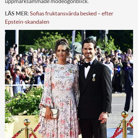
uppmärksammade modeögonblick.
LÄS MER:
Sofias fruktansvärda besked – efter
Epstein-skandalen