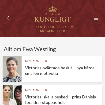
Toggl
navig
SENASTE NYHETERNA OM
KUNGLIGHETER
HEM
Allt om Ewa Westling
KUNGAFAMILJEN
KUNGAFAMILJEN
Victorias oväntade beslut – nya hårda
UTLÄNDSKT
smällen mot Sofia
KÄNDISAR
VÄRLDENS KUNGAHUS
KUNGAFAMILJEN
Victorias iskalla besked – prins Daniels
Svenska kungahuset
REDAKTION
föräldrar stoppas helt
Brittiska kungahuset