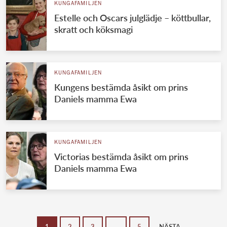
KUNGAFAMILJEN
Estelle och Oscars julglädje – köttbullar,
skratt och köksmagi
KUNGAFAMILJEN
Kungens bestämda åsikt om prins
Daniels mamma Ewa
KUNGAFAMILJEN
Victorias bestämda åsikt om prins
Daniels mamma Ewa
1
2
3
…
5
NÄSTA