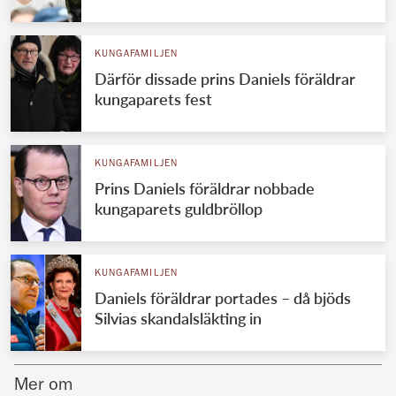
Norska kungahuset
KUNGAFAMILJEN
Danska kungahuset
Därför dissade prins Daniels föräldrar
Spanska kungahuset
kungaparets fest
Nederländska kungahuset
Belgiska kungahuset
KUNGAFAMILJEN
Jordanska kungahuset
Prins Daniels föräldrar nobbade
kungaparets guldbröllop
Luxemburgska storhertighuset
Japanska kejsarhuset
KUNGAFAMILJEN
Thailändska kungahuset
Daniels föräldrar portades – då bjöds
Marockanska kungahuset
Silvias skandalsläkting in
Monacos furstehus
Mer om