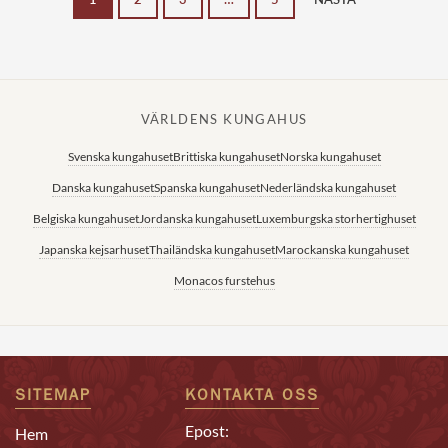
VÄRLDENS KUNGAHUS
Svenska kungahuset
Brittiska kungahuset
Norska kungahuset
Danska kungahuset
Spanska kungahuset
Nederländska kungahuset
Belgiska kungahuset
Jordanska kungahuset
Luxemburgska storhertighuset
Japanska kejsarhuset
Thailändska kungahuset
Marockanska kungahuset
Monacos furstehus
SITEMAP
KONTAKTA OSS
Epost:
Hem