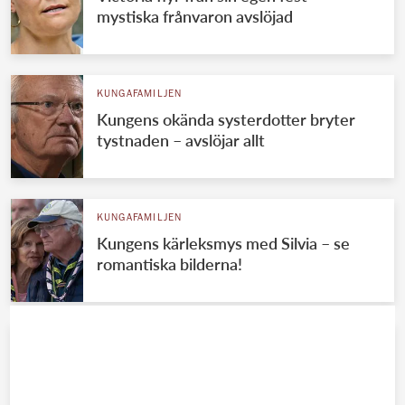
mystiska frånvaron avslöjad
KUNGAFAMILJEN
Kungens okända systerdotter bryter
tystnaden – avslöjar allt
KUNGAFAMILJEN
Kungens kärleksmys med Silvia – se
romantiska bilderna!
KUNGAFAMILJEN
Knivbeväpnad man närmade sig Victoria
– stoppades av vakter