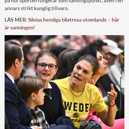
på hur sporten fungerar som samlingspunkt, även i en
annars strikt kunglig tillvaro.
LÄS MER:
Silvias hemliga blixtresa utomlands – här
är sanningen!