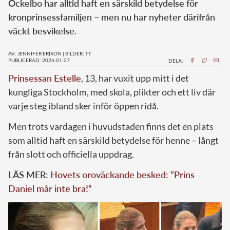
Ockelbo har alltid haft en särskild betydelse för
kronprinsessfamiljen – men nu har nyheter därifrån
väckt besvikelse.
AV: JENNIFER ERIXON
|
BILDER: TT
PUBLICERAD: 2026-01-27
DELA:
Prinsessan Estelle
, 13, har vuxit upp mitt i det
kungliga Stockholm, med skola, plikter och ett liv där
varje steg ibland sker inför öppen ridå.
Men trots vardagen i huvudstaden finns det en plats
som alltid haft en särskild betydelse för henne – långt
från slott och officiella uppdrag.
LÄS MER:
Hovets oroväckande besked: ”Prins
Daniel mår inte bra!”