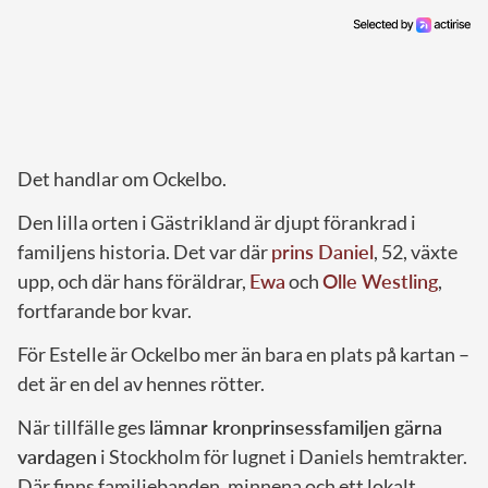
Det handlar om Ockelbo.
Den lilla orten i Gästrikland är djupt förankrad i
familjens historia. Det var där
prins Daniel
, 52, växte
upp, och där hans föräldrar,
Ewa
och
Olle Westling
,
fortfarande bor kvar.
För Estelle är Ockelbo mer än bara en plats på kartan –
det är en del av hennes rötter.
När tillfälle ges
lämnar kronprinsessfamiljen gärna
vardagen
i Stockholm för lugnet i Daniels hemtrakter.
Där finns familjebanden, minnena och ett lokalt