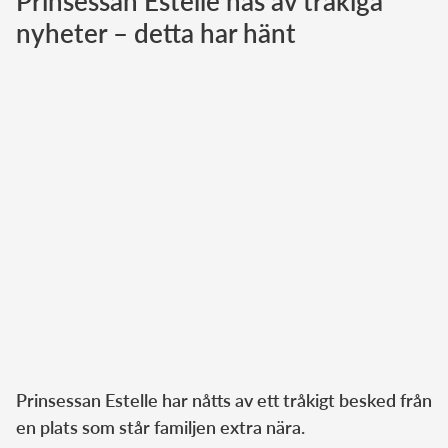
Prinsessan Estelle nås av tråkiga
nyheter – detta har hänt
Norska kungahuset
Danska kungahuset
Spanska kungahuset
Nederländska kungahuset
Belgiska kungahuset
Jordanska kungahuset
Luxemburgska storhertighuset
Japanska kejsarhuset
Thailändska kungahuset
Marockanska kungahuset
Monacos furstehus
Prinsessan Estelle har nåtts av ett tråkigt besked från
en plats som står familjen extra nära.