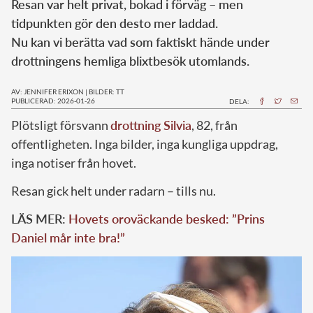
Resan var helt privat, bokad i förväg – men
tidpunkten gör den desto mer laddad.
Nu kan vi berätta vad som faktiskt hände under
drottningens hemliga blixtbesök utomlands.
AV: JENNIFER ERIXON
|
BILDER: TT
PUBLICERAD: 2026-01-26
DELA:
Plötsligt försvann
drottning Silvia
, 82, från
offentligheten. Inga bilder, inga kungliga uppdrag,
inga notiser från hovet.
Resan gick helt under radarn – tills nu.
LÄS MER:
Hovets oroväckande besked: ”Prins
Daniel mår inte bra!”