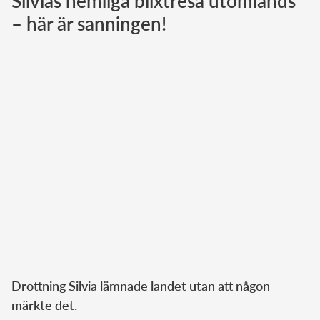
Silvias hemliga blixtresa utomlands
– här är sanningen!
Norska kungahuset
Danska kungahuset
Spanska kungahuset
Nederländska kungahuset
Belgiska kungahuset
Jordanska kungahuset
Luxemburgska storhertighuset
Japanska kejsarhuset
Thailändska kungahuset
Marockanska kungahuset
Monacos furstehus
Drottning Silvia lämnade landet utan att någon
märkte det.