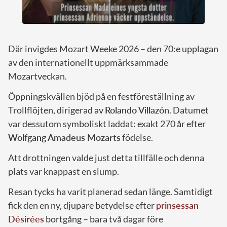
Där invigdes Mozart Weeke 2026 – den 70:e upplagan
av den internationellt uppmärksammade
Mozartveckan.
Öppningskvällen bjöd på en festföreställning av
Trollflöjten, dirigerad av
Rolando Villazón
. Datumet
var dessutom symboliskt laddat: exakt 270 år efter
Wolfgang Amadeus Mozarts
födelse.
Att drottningen valde just detta tillfälle och denna
plats var knappast en slump.
Resan tycks ha varit planerad sedan länge. Samtidigt
fick den en ny, djupare betydelse efter
prinsessan
Désirées
bortgång – bara två dagar före