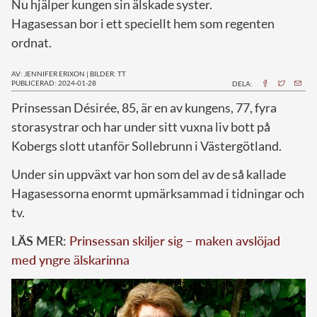
Nu hjälper kungen sin älskade syster.
Hagasessan bor i ett speciellt hem som regenten
ordnat.
AV: JENNIFER ERIXON
|
BILDER: TT
PUBLICERAD: 2024-01-28
DELA:
P
rinsessan Désirée, 85, är en av kungens, 77, fyra
storasystrar och har under sitt vuxna liv bott på
Kobergs slott utanför Sollebrunn i Västergötland.
Under sin uppväxt var hon som del av de så kallade
Hagasessorna enormt upmärksammad i tidningar och
tv.
LÄS MER:
Prinsessan skiljer sig – maken avslöjad
med yngre älskarinna