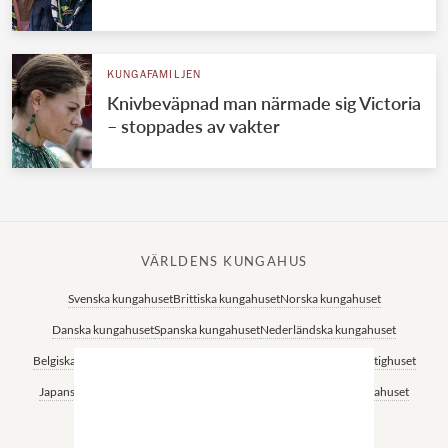
KUNGAFAMILJEN
Knivbeväpnad man närmade sig Victoria
– stoppades av vakter
VÄRLDENS KUNGAHUS
Svenska kungahuset
Brittiska kungahuset
Norska kungahuset
Danska kungahuset
Spanska kungahuset
Nederländska kungahuset
Belgiska kungahuset
Jordanska kungahuset
Luxemburgska storhertighuset
Japanska kejsarhuset
Thailändska kungahuset
Marockanska kungahuset
Monacos furstehus