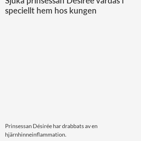
Sjuka prinsessan Désirée vårdas i
speciellt hem hos kungen
Norska kungahuset
Danska kungahuset
Spanska kungahuset
Nederländska kungahuset
Belgiska kungahuset
Jordanska kungahuset
Luxemburgska storhertighuset
Japanska kejsarhuset
Thailändska kungahuset
Marockanska kungahuset
Monacos furstehus
Prinsessan Désirée har drabbats av en
hjärnhinneinflammation.