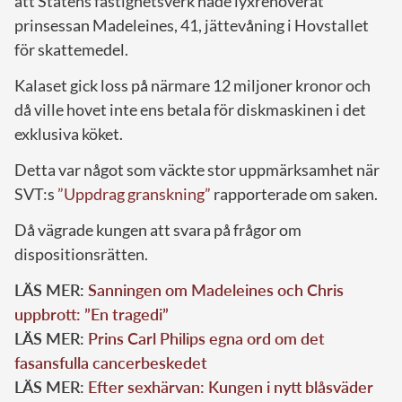
att Statens fastighetsverk hade lyxrenoverat
prinsessan Madeleines, 41, jättevåning i Hovstallet
för skattemedel.
Kalaset gick loss på närmare 12 miljoner kronor och
då ville hovet inte ens betala för diskmaskinen i det
exklusiva köket.
Detta var något som väckte stor uppmärksamhet när
SVT:s
”Uppdrag granskning”
rapporterade om saken.
Då vägrade kungen att svara på frågor om
dispositionsrätten.
LÄS MER:
Sanningen om Madeleines och Chris
uppbrott: ”En tragedi”
LÄS MER:
Prins Carl Philips egna ord om det
fasansfulla cancerbeskedet
LÄS MER:
Efter sexhärvan: Kungen i nytt blåsväder