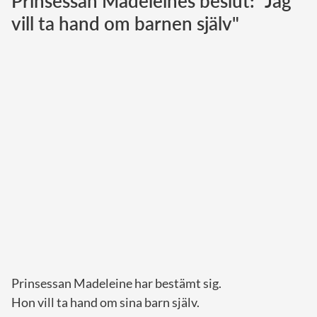
Prinsessan Madeleines beslut: "Jag
vill ta hand om barnen själv"
Norska kungahuset
Danska kungahuset
Spanska kungahuset
Nederländska kungahuset
Belgiska kungahuset
Jordanska kungahuset
Luxemburgska storhertighuset
Japanska kejsarhuset
Thailändska kungahuset
Marockanska kungahuset
Monacos furstehus
Prinsessan Madeleine har bestämt sig.
Hon vill ta hand om sina barn själv.