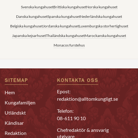
Svenska kungahuset
Brittiska kungahuset
Norska kungahuset
Danska kungahuset
Spanska kungahuset
Nederländska kungahuset
Belgiska kungahuset
Jordanska kungahuset
Luxemburgska storhertighuset
Japanska kejsarhuset
Thailändska kungahuset
Marockanska kungahuset
Monacos furstehus
SITEMAP
KONTAKTA OSS
Epost:
Hem
redaktion@alltomkungligt.se
Kungafamiljen
Telefon:
Utländskt
08-611 90 10
Kändisar
Chefredaktör & ansvarig
Redaktion
utgivare