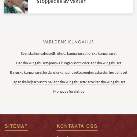
– stoppades av vakter
VÄRLDENS KUNGAHUS
Svenska kungahuset
Brittiska kungahuset
Norska kungahuset
Danska kungahuset
Spanska kungahuset
Nederländska kungahuset
Belgiska kungahuset
Jordanska kungahuset
Luxemburgska storhertighuset
Japanska kejsarhuset
Thailändska kungahuset
Marockanska kungahuset
Monacos furstehus
SITEMAP
KONTAKTA OSS