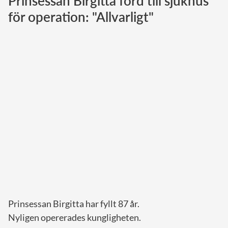
Prinsessan Birgitta förd till sjukhus
för operation: "Allvarligt"
Norska kungahuset
Danska kungahuset
Spanska kungahuset
Nederländska kungahuset
Belgiska kungahuset
Jordanska kungahuset
Luxemburgska storhertighuset
Japanska kejsarhuset
Thailändska kungahuset
Marockanska kungahuset
Monacos furstehus
Prinsessan Birgitta har fyllt 87 år.
Nyligen opererades kungligheten.