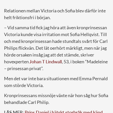
Relationen mellan Victoria och Sofia blev därför inte
helt friktionsfri i början.
– Vid samma tid fick jag höra att även kronprinsessan
Victoria kunde visa irritation mot Sofia Hellqvist. Till
och med kronprinsessan hade stundtals svårt för Carl
Philips flickvän. Det lät oerhört märkligt, men när jag
hörde orsaken insåg jag att det stämde, skriver
hovexperten
Johan T Lindwall
, 53, i boken ”Madeleine
– prinsessan privat”.
Men det var inte bara situationen med Emma Pernald
som störde Victoria.
Kronprinsessans missnöje växte när hon såg hur Sofia
behandlade Carl Philip.
LÄS MER:
Prins Daniel i hätskt storbråk med känd