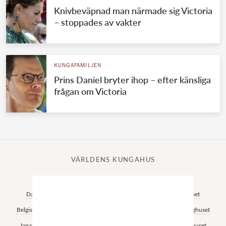
Knivbeväpnad man närmade sig Victoria
– stoppades av vakter
KUNGAFAMILJEN
Prins Daniel bryter ihop – efter känsliga
frågan om Victoria
VÄRLDENS KUNGAHUS
Svenska kungahuset
Brittiska kungahuset
Norska kungahuset
Danska kungahuset
Spanska kungahuset
Nederländska kungahuset
Belgiska kungahuset
Jordanska kungahuset
Luxemburgska storhertighuset
Japanska kejsarhuset
Thailändska kungahuset
Marockanska kungahuset