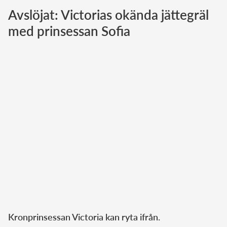
Avslöjat: Victorias okända jättegräl
Norska kungahuset
med prinsessan Sofia
Danska kungahuset
Spanska kungahuset
Nederländska kungahuset
Belgiska kungahuset
Jordanska kungahuset
Luxemburgska storhertighuset
Japanska kejsarhuset
Thailändska kungahuset
Marockanska kungahuset
Monacos furstehus
Kronprinsessan Victoria kan ryta ifrån.