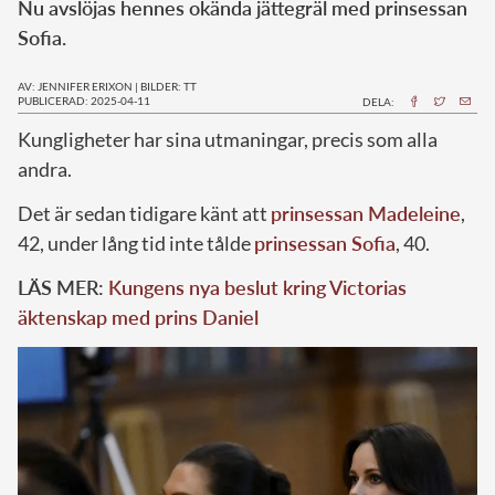
Nu avslöjas hennes okända jättegräl med prinsessan
Sofia.
AV: JENNIFER ERIXON
|
BILDER: TT
PUBLICERAD: 2025-04-11
DELA:
Kungligheter har sina utmaningar, precis som alla
andra.
Det är sedan tidigare känt att
prinsessan Madeleine
,
42, under lång tid inte tålde
prinsessan Sofia
, 40.
LÄS MER:
Kungens nya beslut kring Victorias
äktenskap med prins Daniel