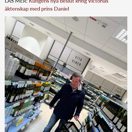
LÄS MER:
Kungens nya beslut kring Victorias
äktenskap med prins Daniel