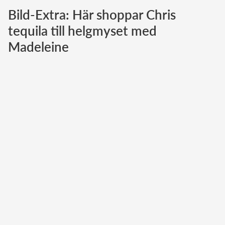
Bild-Extra: Här shoppar Chris
Norska kungahuset
tequila till helgmyset med
Danska kungahuset
Madeleine
Spanska kungahuset
Nederländska kungahuset
Belgiska kungahuset
Jordanska kungahuset
Luxemburgska storhertighuset
Japanska kejsarhuset
Thailändska kungahuset
Marockanska kungahuset
Monacos furstehus