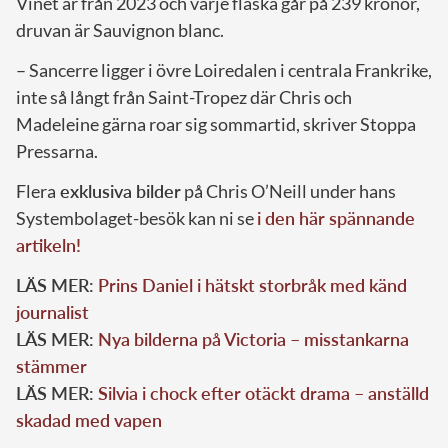
Vinet är från 2023 och varje flaska går på 239 kronor,
druvan är Sauvignon blanc.
– Sancerre ligger i övre Loiredalen i centrala Frankrike,
inte så långt från Saint-Tropez där Chris och
Madeleine gärna roar sig sommartid, skriver Stoppa
Pressarna.
Flera
exklusiva bilder
på Chris O’Neill under hans
Systembolaget-besök kan ni se
i den här spännande
artikeln!
LÄS MER:
Prins Daniel i hätskt storbråk med känd
journalist
LÄS MER:
Nya bilderna på Victoria – misstankarna
stämmer
LÄS MER:
Silvia i chock efter otäckt drama – anställd
skadad med vapen