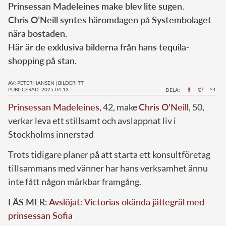
Prinsessan Madeleines make blev lite sugen.
Chris O’Neill syntes häromdagen på Systembolaget
nära bostaden.
Här är de exklusiva bilderna från hans tequila-
shopping på stan.
AV: PETER HANSEN
|
BILDER: TT
PUBLICERAD: 2025-04-13
DELA:
Prinsessan Madeleines
, 42, make
Chris O’Neill
, 50,
verkar leva ett stillsamt och avslappnat liv i
Stockholms innerstad
Trots tidigare planer på att starta ett konsultföretag
tillsammans med vänner har hans verksamhet ännu
inte fått någon märkbar framgång.
LÄS MER:
Avslöjat: Victorias okända jättegräl med
prinsessan Sofia