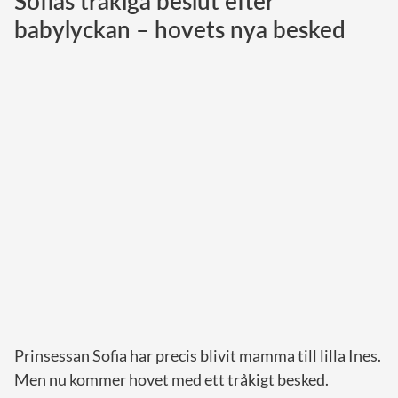
Sofias tråkiga beslut efter
babylyckan – hovets nya besked
Norska kungahuset
Danska kungahuset
Spanska kungahuset
Nederländska kungahuset
Belgiska kungahuset
Jordanska kungahuset
Luxemburgska storhertighuset
Japanska kejsarhuset
Thailändska kungahuset
Marockanska kungahuset
Monacos furstehus
Prinsessan Sofia har precis blivit mamma till lilla Ines.
Men nu kommer hovet med ett tråkigt besked.