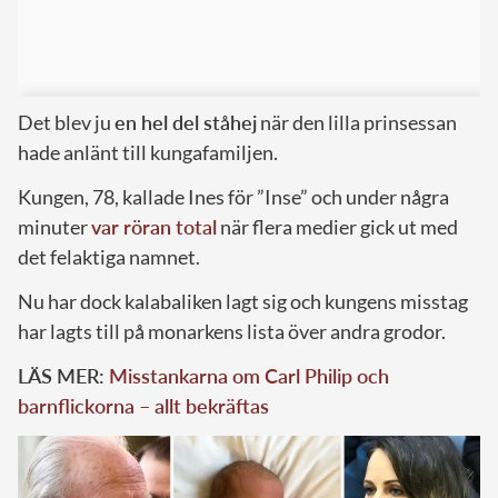
Det blev ju
en hel del ståhej
när den lilla prinsessan
hade anlänt till kungafamiljen.
Kungen, 78, kallade Ines för ”Inse” och under några
minuter
var röran total
när flera medier gick ut med
det felaktiga namnet.
Nu har dock kalabaliken lagt sig och kungens misstag
har lagts till på monarkens lista över andra grodor.
LÄS MER:
Misstankarna om Carl Philip och
barnflickorna – allt bekräftas