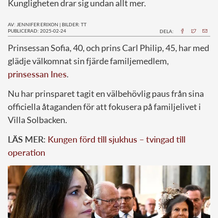
Kungligheten drar sig undan allt mer.
AV: JENNIFER ERIXON
|
BILDER: TT
PUBLICERAD: 2025-02-24
DELA:
Prinsessan Sofia, 40, och prins Carl Philip, 45, har med
glädje välkomnat sin fjärde familjemedlem,
prinsessan Ines
.
Nu har prinsparet tagit en välbehövlig paus från sina
officiella åtaganden för att fokusera på familjelivet i
Villa Solbacken.
LÄS MER:
Kungen förd till sjukhus – tvingad till
operation