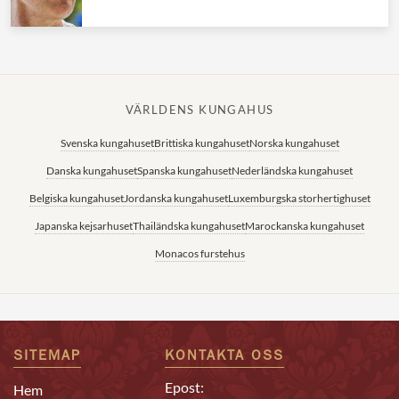
VÄRLDENS KUNGAHUS
Svenska kungahuset
Brittiska kungahuset
Norska kungahuset
Danska kungahuset
Spanska kungahuset
Nederländska kungahuset
Belgiska kungahuset
Jordanska kungahuset
Luxemburgska storhertighuset
Japanska kejsarhuset
Thailändska kungahuset
Marockanska kungahuset
Monacos furstehus
SITEMAP
KONTAKTA OSS
Epost:
Hem