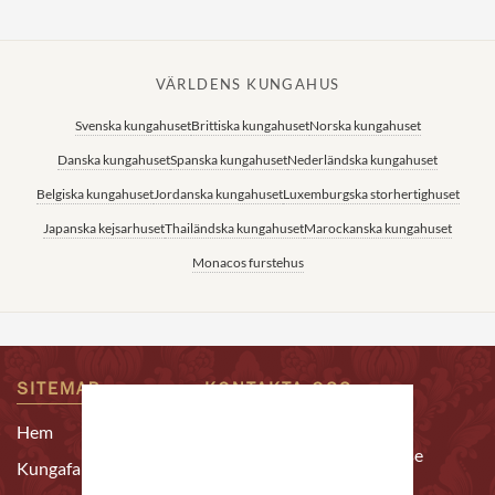
VÄRLDENS KUNGAHUS
Svenska kungahuset
Brittiska kungahuset
Norska kungahuset
Danska kungahuset
Spanska kungahuset
Nederländska kungahuset
Belgiska kungahuset
Jordanska kungahuset
Luxemburgska storhertighuset
Japanska kejsarhuset
Thailändska kungahuset
Marockanska kungahuset
Monacos furstehus
SITEMAP
KONTAKTA OSS
Epost:
Hem
redaktion@alltomkungligt.se
Kungafamiljen