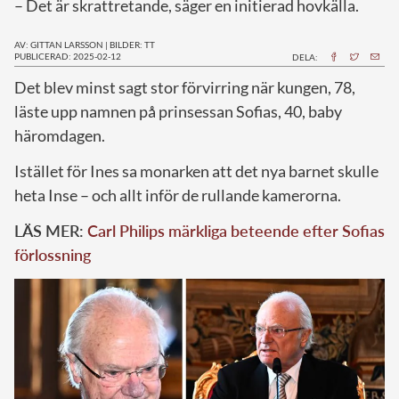
– Det är skrattretande, säger en initierad hovkälla.
AV: GITTAN LARSSON
|
BILDER: TT
PUBLICERAD: 2025-02-12
DELA:
Det blev minst sagt stor förvirring när kungen, 78,
läste upp namnen på prinsessan Sofias, 40, baby
häromdagen.
Istället för Ines sa monarken att det nya barnet skulle
heta Inse – och allt inför de rullande kamerorna.
LÄS MER:
Carl Philips märkliga beteende efter Sofias
förlossning