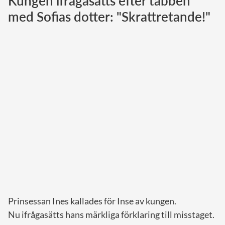
Kungen ifrågasätts efter tabben
med Sofias dotter: "Skrattretande!"
Norska kungahuset
Danska kungahuset
Spanska kungahuset
Nederländska kungahuset
Belgiska kungahuset
Jordanska kungahuset
Luxemburgska storhertighuset
Japanska kejsarhuset
Thailändska kungahuset
Marockanska kungahuset
Monacos furstehus
Prinsessan Ines kallades för Inse av kungen.
Nu ifrågasätts hans märkliga förklaring till misstaget.