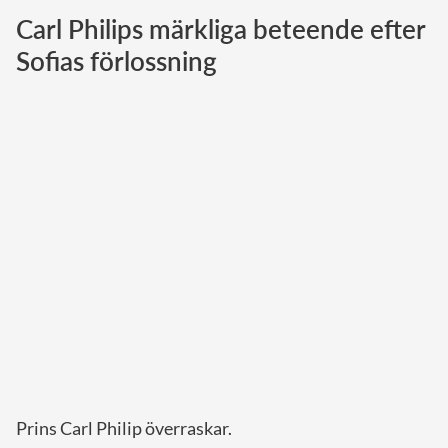
Carl Philips märkliga beteende efter
Norska kungahuset
Sofias förlossning
Danska kungahuset
Spanska kungahuset
Nederländska kungahuset
Belgiska kungahuset
Jordanska kungahuset
Luxemburgska storhertighuset
Japanska kejsarhuset
Thailändska kungahuset
Marockanska kungahuset
Monacos furstehus
Prins Carl Philip överraskar.