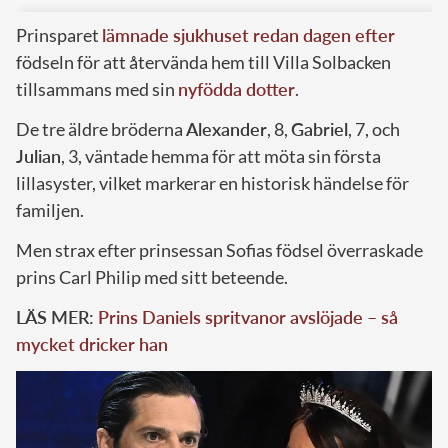
Prinsparet
lämnade sjukhuset redan dagen efter
födseln för att återvända hem till Villa Solbacken
tillsammans med sin
nyfödda dotter
.
De tre äldre bröderna
Alexander
, 8,
Gabriel
, 7, och
Julian
, 3, väntade hemma för att möta sin första
lillasyster, vilket markerar en historisk händelse för
familjen.
Men strax efter prinsessan Sofias födsel överraskade
prins Carl Philip med sitt beteende.
LÄS MER:
Prins Daniels spritvanor avslöjade – så
mycket dricker han