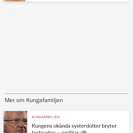
Mer om Kungafamiljen
KUNGAFAMILJEN
Kungens okända systerdotter bryter
tystnaden – avslöjar allt