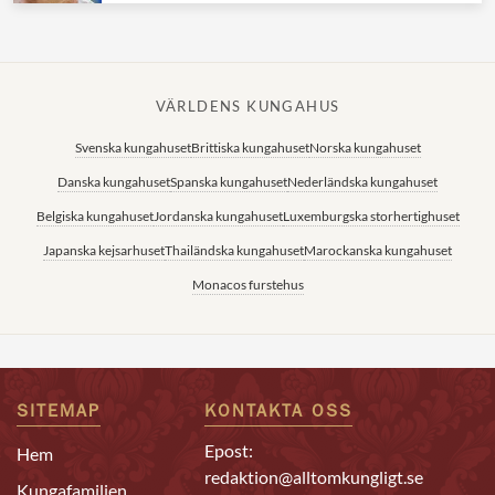
VÄRLDENS KUNGAHUS
Svenska kungahuset
Brittiska kungahuset
Norska kungahuset
Danska kungahuset
Spanska kungahuset
Nederländska kungahuset
Belgiska kungahuset
Jordanska kungahuset
Luxemburgska storhertighuset
Japanska kejsarhuset
Thailändska kungahuset
Marockanska kungahuset
Monacos furstehus
SITEMAP
KONTAKTA OSS
Epost:
Hem
redaktion@alltomkungligt.se
Kungafamiljen