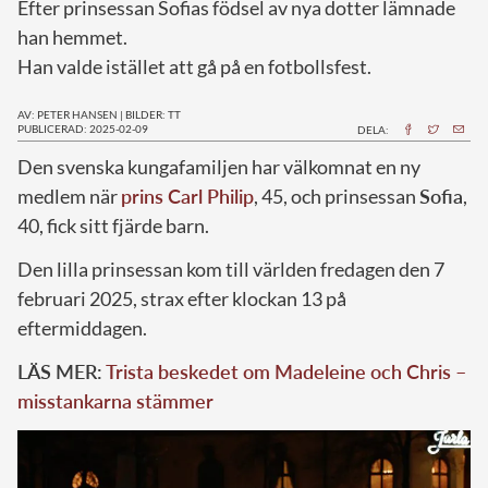
Efter prinsessan Sofias födsel av nya dotter lämnade
han hemmet.
Han valde istället att gå på en fotbollsfest.
AV: PETER HANSEN
|
BILDER: TT
PUBLICERAD: 2025-02-09
DELA:
Den svenska kungafamiljen har välkomnat en ny
medlem när
prins Carl Philip
, 45, och prinsessan
Sofia
,
40, fick sitt fjärde barn.
Den lilla prinsessan kom till världen fredagen den 7
februari 2025, strax efter klockan 13 på
eftermiddagen.
LÄS MER:
Trista beskedet om Madeleine och Chris –
misstankarna stämmer