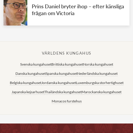
Prins Daniel bryter ihop – efter känsliga
frågan om Victoria
VÄRLDENS KUNGAHUS
Svenska kungahuset
Brittiska kungahuset
Norska kungahuset
Danska kungahuset
Spanska kungahuset
Nederländska kungahuset
Belgiska kungahuset
Jordanska kungahuset
Luxemburgska storhertighuset
Japanska kejsarhuset
Thailändska kungahuset
Marockanska kungahuset
Monacos furstehus