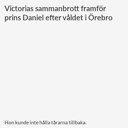
Victorias sammanbrott framför
Norska kungahuset
prins Daniel efter våldet i Örebro
Danska kungahuset
Spanska kungahuset
Nederländska kungahuset
Belgiska kungahuset
Jordanska kungahuset
Luxemburgska storhertighuset
Japanska kejsarhuset
Thailändska kungahuset
Marockanska kungahuset
Monacos furstehus
Hon kunde inte hålla tårarna tillbaka.