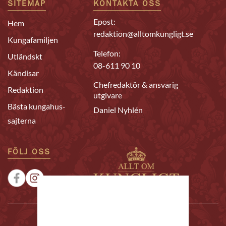
SITEMAP
KONTAKTA OSS
Epost:
Hem
redaktion@alltomkungligt.se
Kungafamiljen
Telefon:
Utländskt
08-611 90 10
Kändisar
Chefredaktör & ansvarig
Redaktion
utgivare
Bästa kungahus-
Daniel Nyhlén
sajterna
FÖLJ OSS
|
|
Sponsrat
Tipsa oss
Annonsera