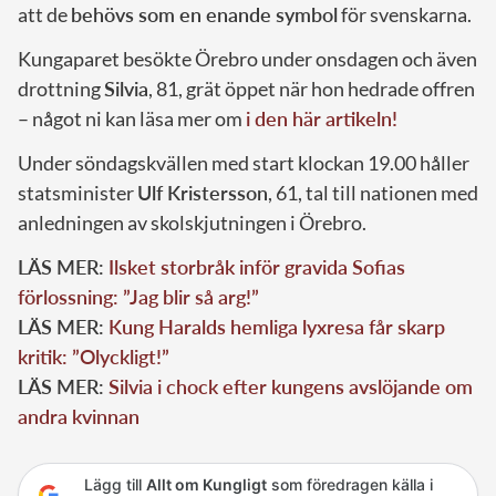
att de
behövs som en enande symbol
för svenskarna.
Kungaparet besökte Örebro under onsdagen och även
drottning
Silvia
, 81, grät öppet när hon hedrade offren
– något ni kan läsa mer om
i den här artikeln!
Under söndagskvällen med start klockan 19.00 håller
statsminister
Ulf Kristersson
, 61, tal till nationen med
anledningen av skolskjutningen i Örebro.
LÄS MER:
Ilsket storbråk inför gravida Sofias
förlossning: ”Jag blir så arg!”
LÄS MER:
Kung Haralds hemliga lyxresa får skarp
kritik: ”Olyckligt!”
LÄS MER:
Silvia i chock efter kungens avslöjande om
andra kvinnan
Lägg till
Allt om Kungligt
som föredragen källa i