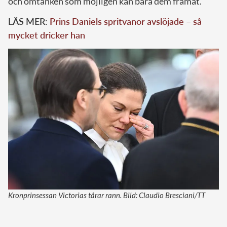
och omtanken som möjligen kan bära dem framåt.
LÄS MER:
Prins Daniels spritvanor avslöjade – så
mycket dricker han
Kronprinsessan Victorias tårar rann. Bild: Claudio Bresciani/TT