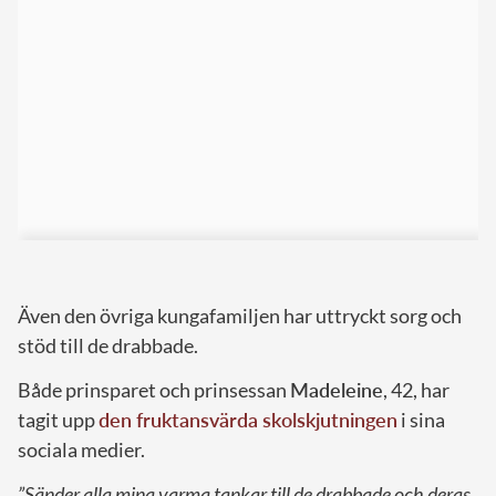
Även den övriga kungafamiljen har uttryckt sorg och
stöd till de drabbade.
Både prinsparet och prinsessan
Madeleine
, 42, har
tagit upp
den fruktansvärda skolskjutningen
i sina
sociala medier.
”Sänder alla mina varma tankar till de drabbade och deras