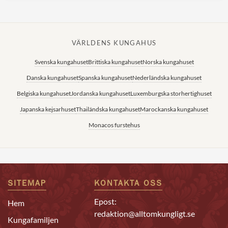
VÄRLDENS KUNGAHUS
Svenska kungahuset
Brittiska kungahuset
Norska kungahuset
Danska kungahuset
Spanska kungahuset
Nederländska kungahuset
Belgiska kungahuset
Jordanska kungahuset
Luxemburgska storhertighuset
Japanska kejsarhuset
Thailändska kungahuset
Marockanska kungahuset
Monacos furstehus
SITEMAP
KONTAKTA OSS
Epost:
Hem
redaktion@alltomkungligt.se
Kungafamiljen