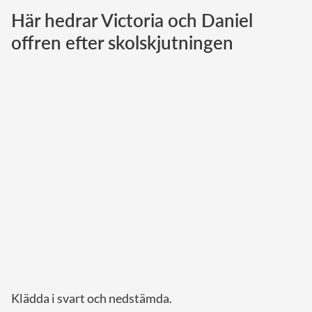
Här hedrar Victoria och Daniel
Norska kungahuset
offren efter skolskjutningen
Danska kungahuset
Spanska kungahuset
Nederländska kungahuset
Belgiska kungahuset
Jordanska kungahuset
Luxemburgska storhertighuset
Japanska kejsarhuset
Thailändska kungahuset
Marockanska kungahuset
Monacos furstehus
Klädda i svart och nedstämda.