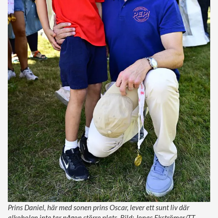
Prins Daniel, här med sonen prins Oscar, lever ett sunt liv där
alkoholen inte tar någon större plats. Bild: Jonas Ekströmer/TT