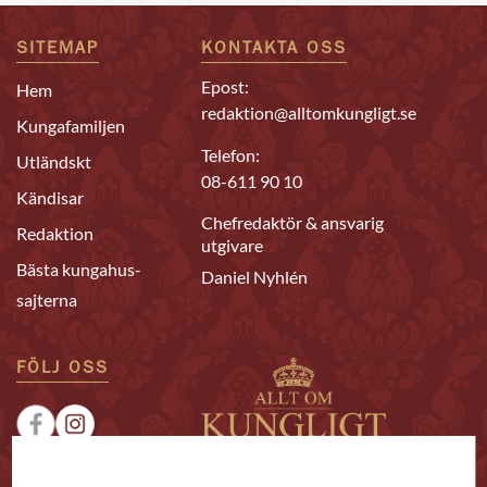
SITEMAP
KONTAKTA OSS
Epost:
Hem
redaktion@alltomkungligt.se
Kungafamiljen
Telefon:
Utländskt
08-611 90 10
Kändisar
Chefredaktör & ansvarig
Redaktion
utgivare
Bästa kungahus-
Daniel Nyhlén
sajterna
FÖLJ OSS