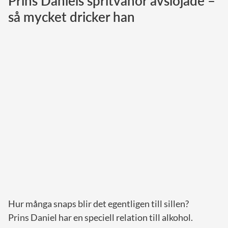
Prins Daniels spritvanor avslöjade –
så mycket dricker han
Norska kungahuset
Danska kungahuset
Spanska kungahuset
Nederländska kungahuset
Belgiska kungahuset
Jordanska kungahuset
Luxemburgska storhertighuset
Japanska kejsarhuset
Thailändska kungahuset
Marockanska kungahuset
Monacos furstehus
Hur många snaps blir det egentligen till sillen?
Prins Daniel har en speciell relation till alkohol.