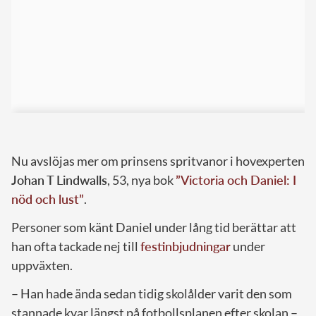
Nu avslöjas mer om prinsens spritvanor i hovexperten
Johan T Lindwalls
, 53, nya bok
”Victoria och Daniel: I
nöd och lust”
.
Personer som känt Daniel under lång tid berättar att
han ofta tackade nej till
festinbjudningar
under
uppväxten.
– Han hade ända sedan tidig skolålder varit den som
stannade kvar längst på fotbollsplanen efter skolan –