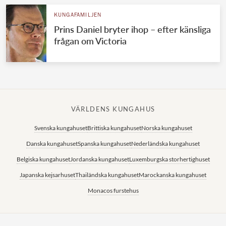
KUNGAFAMILJEN
Prins Daniel bryter ihop – efter känsliga
frågan om Victoria
VÄRLDENS KUNGAHUS
Svenska kungahuset
Brittiska kungahuset
Norska kungahuset
Danska kungahuset
Spanska kungahuset
Nederländska kungahuset
Belgiska kungahuset
Jordanska kungahuset
Luxemburgska storhertighuset
Japanska kejsarhuset
Thailändska kungahuset
Marockanska kungahuset
Monacos furstehus