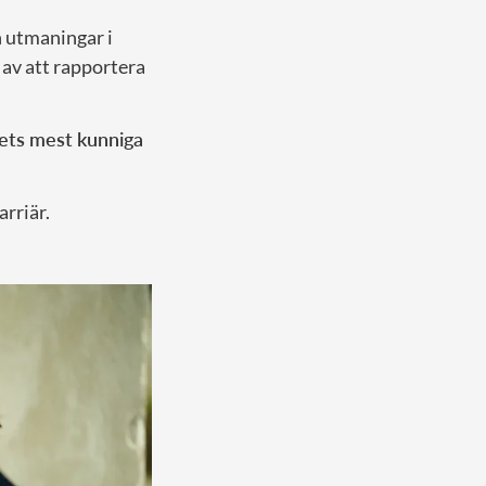
h utmaningar i
 av att rapportera
ets mest kunniga
rriär.