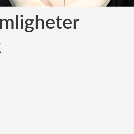
emligheter
k