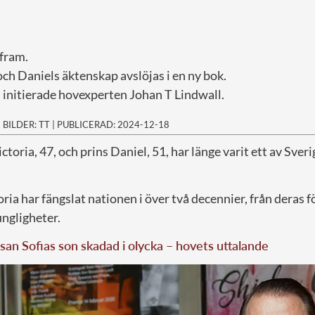
fram.
och Daniels äktenskap avslöjas i en ny bok.
n initierade hovexperten Johan T Lindwall.
|
BILDER: TT
|
PUBLICERAD: 2024-12-18
toria, 47, och prins Daniel, 51, har länge varit ett av Sver
ria har fängslat nationen i över två decennier, från deras fö
ungligheter.
san Sofias son skadad i olycka – hovets uttalande