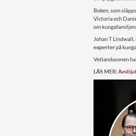
Boken, som släpps
Victoria och Danie
om kungafamiljen
Johan T Lindwall,
experter
på kunga
Vetlandasonen har
LÄS MER:
Avslöja