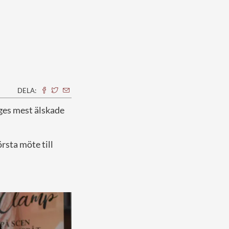
DELA:
iges mest älskade
rsta möte till