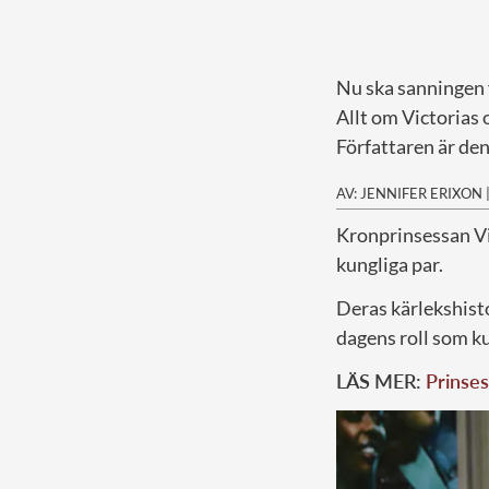
Nu ska sanningen 
Allt om Victorias 
Författaren är de
AV: JENNIFER ERIXON
K
ronprinsessan Vic
kungliga par.
Deras kärlekshisto
dagens roll som k
LÄS MER:
Prinses