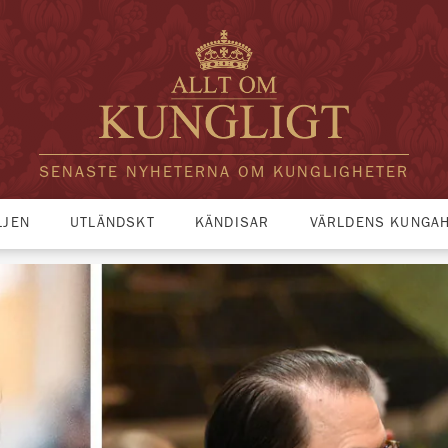
SENASTE NYHETERNA OM KUNGLIGHETER
LJEN
UTLÄNDSKT
KÄNDISAR
VÄRLDENS KUNGA