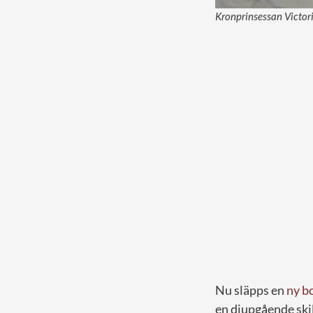
Kronprinsessan Victori
Nu släpps en
ny b
en djupgående ski