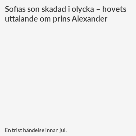
Sofias son skadad i olycka – hovets
Norska kungahuset
uttalande om prins Alexander
Danska kungahuset
Spanska kungahuset
Nederländska kungahuset
Belgiska kungahuset
Jordanska kungahuset
Luxemburgska storhertighuset
Japanska kejsarhuset
Thailändska kungahuset
Marockanska kungahuset
Monacos furstehus
En trist händelse innan jul.