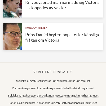
Knivbeväpnad man närmade sig Victoria
– stoppades av vakter
KUNGAFAMILJEN
Prins Daniel bryter ihop – efter känsliga
frågan om Victoria
VÄRLDENS KUNGAHUS
Svenska kungahuset
Brittiska kungahuset
Norska kungahuset
Danska kungahuset
Spanska kungahuset
Nederländska kungahuset
Belgiska kungahuset
Jordanska kungahuset
Luxemburgska storhertighuset
Japanska kejsarhuset
Thailändska kungahuset
Marockanska kungahuset