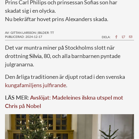
Prins Carl Philips och prinsessan Sofias son har
skadat sig i en olycka.
Nu bekräftar hovet prins Alexanders skada.
AV: GITTAN LARSSON
|
BILDER: TT
PUBLICERAD: 2024-12-17
DELA:
D
et var muntra miner på Stockholms slott när
drottning
Silvia
, 80, och alla barnbarnen pyntade
julgranarna.
Den årliga traditionen är djupt rotad i den svenska
kungafamiljens julfirande
.
LÄS MER:
Avslöjat: Madeleines ilskna utspel mot
Chris på Nobel