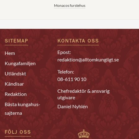
Monacos furstehus
SITEMAP
KONTAKTA OSS
Epost:
Hem
redaktion@alltomkungligt.se
Kungafamiljen
Telefon:
Utländskt
08-611 90 10
Kändisar
Chefredaktör & ansvarig
Redaktion
utgivare
Bästa kungahus-
Daniel Nyhlén
sajterna
FÖLJ OSS