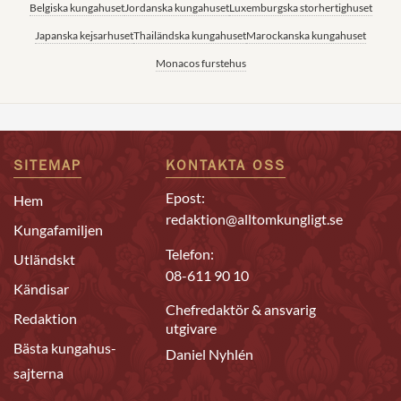
Belgiska kungahuset
Jordanska kungahuset
Luxemburgska storhertighuset
Japanska kejsarhuset
Thailändska kungahuset
Marockanska kungahuset
Monacos furstehus
SITEMAP
KONTAKTA OSS
Epost:
Hem
redaktion@alltomkungligt.se
Kungafamiljen
Telefon:
Utländskt
08-611 90 10
Kändisar
Chefredaktör & ansvarig
Redaktion
utgivare
Bästa kungahus-
Daniel Nyhlén
sajterna