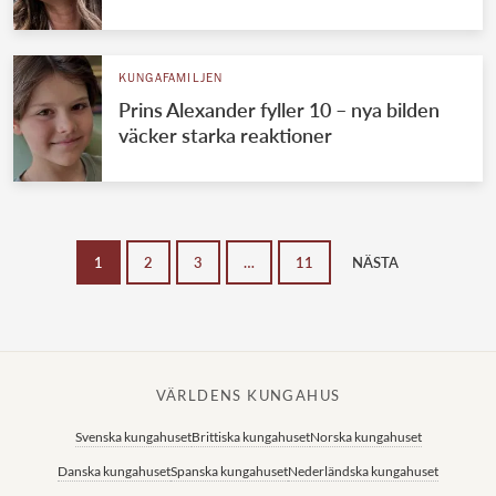
KUNGAFAMILJEN
Prins Alexander fyller 10 – nya bilden
väcker starka reaktioner
1
2
3
…
11
NÄSTA
VÄRLDENS KUNGAHUS
Svenska kungahuset
Brittiska kungahuset
Norska kungahuset
Danska kungahuset
Spanska kungahuset
Nederländska kungahuset