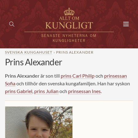
Toggl
navig
SENASTE NYHETERNA OM
KUNGLIGHETER
SVENSKA KUNGAHUSET
› PRINS ALEXANDER
Prins Alexander
HEM
KUNGAFAMILJEN
Prins Alexander
är son till
prins Carl Philip
och
prinsessan
Sofia
och tillhör den svenska kungafamiljen. Han har syskon
UTLÄNDSKT
prins Gabriel
,
prins Julian
och
prinsessan Ines
.
KÄNDISAR
VÄRLDENS KUNGAHUS
Svenska kungahuset
REDAKTION
Brittiska kungahuset