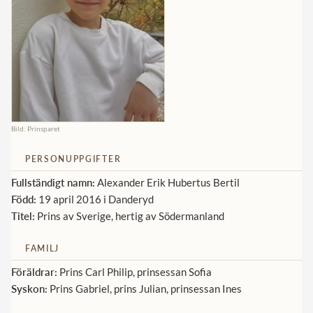
Norska kungahuset
Danska kungahuset
Spanska kungahuset
Nederländska kungahuset
Belgiska kungahuset
Bild: Prinsparet
Jordanska kungahuset
PERSONUPPGIFTER
Luxemburgska storhertighuset
Fullständigt namn:
Alexander Erik Hubertus Bertil
Japanska kejsarhuset
Född:
19 april 2016 i Danderyd
Titel:
Prins av Sverige, hertig av Södermanland
Thailändska kungahuset
Marockanska kungahuset
FAMILJ
Monacos furstehus
Föräldrar:
Prins Carl Philip, prinsessan Sofia
Syskon:
Prins Gabriel, prins Julian, prinsessan Ines