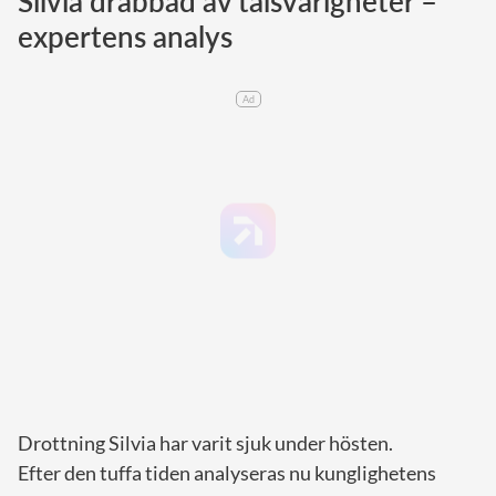
Silvia drabbad av talsvårigheter –
expertens analys
Norska kungahuset
Danska kungahuset
Ad
Spanska kungahuset
Nederländska kungahuset
Belgiska kungahuset
Jordanska kungahuset
Luxemburgska storhertighuset
Japanska kejsarhuset
Thailändska kungahuset
Marockanska kungahuset
Monacos furstehus
Drottning Silvia har varit sjuk under hösten.
Efter den tuffa tiden analyseras nu kunglighetens