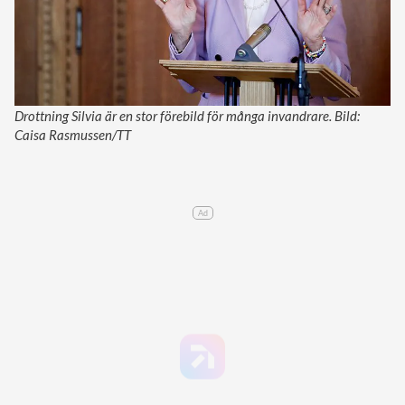
Drottning Silvia är en stor förebild för många invandrare. Bild:
Caisa Rasmussen/TT
Ad