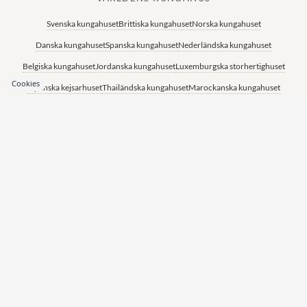
Svenska kungahuset
Brittiska kungahuset
Norska kungahuset
Danska kungahuset
Spanska kungahuset
Nederländska kungahuset
Belgiska kungahuset
Jordanska kungahuset
Luxemburgska storhertighuset
Cookies
Japanska kejsarhuset
Thailändska kungahuset
Marockanska kungahuset
Monacos furstehus
SITEMAP
KONTAKTA OSS
Epost:
Hem
redaktion@alltomkungligt.se
Kungafamiljen
Telefon:
Utländskt
08-611 90 10
Kändisar
Chefredaktör & ansvarig
Redaktion