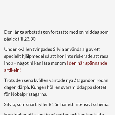
Den långa arbetsdagen fortsatte med en middag som
pågick till 23.30.
Under kvällen tvingades Silvia använda sig av
ett
speciellt hjälpmedel
så att hon inte riskerade att rasa
ihop – något ni kan läsa mer om
i den här spännande
artikeln!
Trots den sena kvällen väntade
nya åtaganden redan
dagen därpå.
Kungen höll en svarsmiddag på slottet
för Nobelpristagarna.
Silvia, som snart fyller 81 år, har ett intensivt schema.
Hon jobbar ofta sent in på natten och kan kontakta